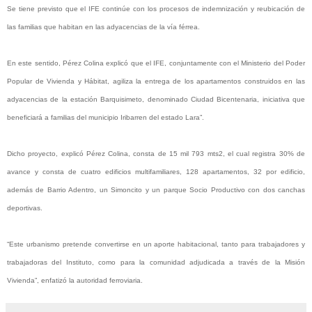
Se tiene previsto que el IFE continúe con los procesos de indemnización y reubicación de
las familias que habitan en las adyacencias de la vía férrea.
En este sentido, Pérez Colina explicó que el IFE, conjuntamente con el Ministerio del Poder
Popular de Vivienda y Hábitat, agiliza la entrega de los apartamentos construidos en las
adyacencias de la estación Barquisimeto, denominado Ciudad Bicentenaria, iniciativa que
beneficiará a familias del municipio Iribarren del estado Lara”.
Dicho proyecto, explicó Pérez Colina, consta de 15 mil 793 mts2, el cual registra 30% de
avance y consta de cuatro edificios multifamiliares, 128 apartamentos, 32 por edificio,
además de Barrio Adentro, un Simoncito y un parque Socio Productivo con dos canchas
deportivas.
“Este urbanismo pretende convertirse en un aporte habitacional, tanto para trabajadores y
trabajadoras del Instituto, como para la comunidad adjudicada a través de la Misión
Vivienda”, enfatizó la autoridad ferroviaria.