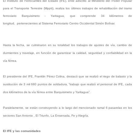
El Instituto de Ferrocarriles del Estado (IFE), ente adscrito al Ministerio del Poder Popular
para el Transporte Terrestre (Mpptt), realiza los últimos trabajos de rehabilitación del tramo
ferroviario Barquisimeto - Yaritagua, que comprende 34 kilómetros de
longitud,
pertenecientes al Sistema Ferroviario Centro Occidental Simón Bolívar.
Hasta la fecha, se culminaron en su totalidad los trabajos de ajustes de vía, cambio de
durmientes y travelaje, en función de garantizar la calidad, seguridad y confiabilidad en la
vía férrea.
El presidente del IFE, Franklin Pérez Colina, destacó que se realizó el riego de balasto y la
sustitución de 3 mil 680 puntos de soldadura, “trabajo que realizó el personal de IFE, cada
dos kilómetros de la vía férrea entre Barquisimeto y Yaritagua”.
Paralelamente, se están construyendo a lo largo del mencionado ramal 6 pasarelas en los
sectores San Antonio , El Triunfo, La Ensenada, Fe y Alegría.
El IFE y las comunidades