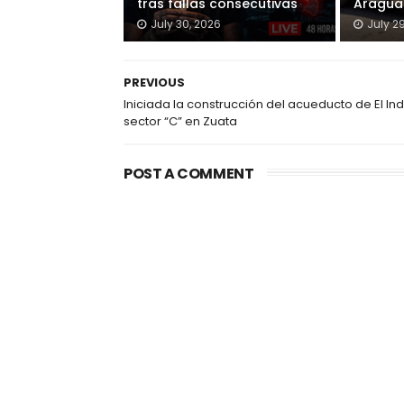
tras fallas consecutivas
Aragua
July 30, 2026
July 2
PREVIOUS
Iniciada la construcción del acueducto de El Ind
sector “C” en Zuata
POST A COMMENT