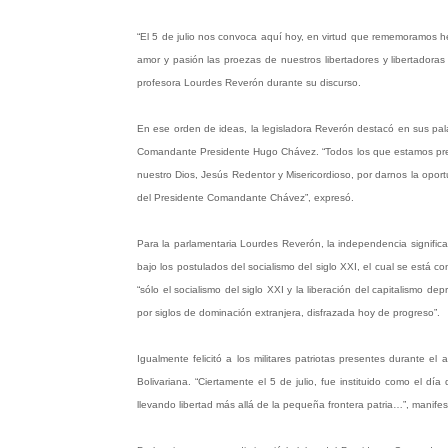
“El 5 de julio nos convoca aquí hoy, en virtud que rememoramos he
amor y pasión las proezas de nuestros libertadores y libertadoras 
profesora Lourdes Reverón durante su discurso.
En ese orden de ideas, la legisladora Reverón destacó en sus palab
Comandante Presidente Hugo Chávez. “Todos los que estamos prese
nuestro Dios, Jesús Redentor y Misericordioso, por darnos la opo
del Presidente Comandante Chávez”, expresó.
Para la parlamentaria Lourdes Reverón, la independencia signific
bajo los postulados del socialismo del siglo XXI, el cual se está
“sólo el socialismo del siglo XXI y la liberación del capitalismo 
por siglos de dominación extranjera, disfrazada hoy de progreso”.
Igualmente felicitó a los militares patriotas presentes durante 
Bolivariana. “Ciertamente el 5 de julio, fue instituido como el dí
llevando libertad más allá de la pequeña frontera patria…”, manife