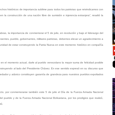
chos históricos de importancia sublime para todos los patriotas que reivindicamos con
en la construcción de una nación libre de sumisión e injerencia extranjera”, resaltó la
ras, la importancia de conmemorar el 5 de julio, en revolución y bajo el liderazgo del
ntes, pueblo, gobernantes, militares patriotas, debemos elevar un agradecimiento a
rtunidad de estar construyendo la Patria Nueva en este momento histórico en compañía
a en el momento actual, darle al pueblo venezolano la mayor suma de felicidad posible
 construyendo al lado del Presidente Chávez. En ese sentido expresó en su discurso que
depredador y atávico constituyen garantía de grandeza para nuestros pueblos expoliados
el acto, por conmemorarse también este 5 de julio el Día de la Fuerza Armada Nacional
a del pueblo y de la Fuerza Armada Nacional Bolivariana, por los prodigios que realizó,
stó.