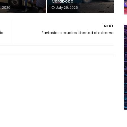
Carabobo
9, 2026
July 29, 2026
NEXT
io
Fantasías sexuales: libertad al extremo