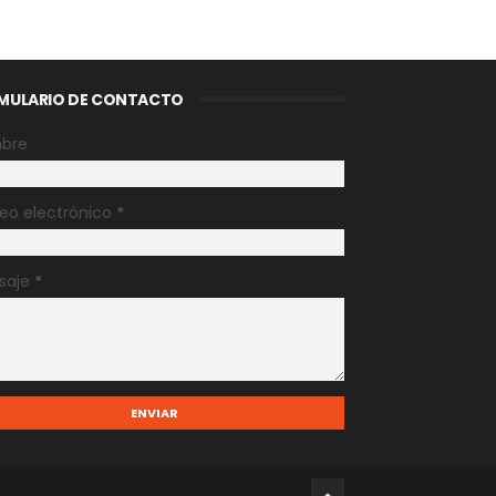
MULARIO DE CONTACTO
bre
eo electrónico
*
saje
*