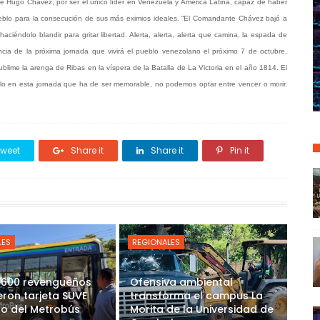
e Hugo Chávez, por ser el único líder en Venezuela y América Latina, capaz de haber
ueblo para la consecución de sus más eximios ideales. “El Comandante Chávez bajó a
aciéndolo blandir para gritar libertad. Alerta, alerta, alerta que camina, la espada de
ancia de la próxima jornada que vivirá el pueblo venezolano el próximo 7 de octubre,
lime la arenga de Ribas en la víspera de la Batalla de La Victoria en el año 1814. El
llo en esta jornada que ha de ser memorable, no podemos optar entre vencer o morir.
weet
Share it
Share it
Pin it
LES
REGIONALES
 600 revengueños
Ofensiva ambiental
eron tarjeta SUVE
transforma el campus La
so del Metrobús
Morita de la Universidad de