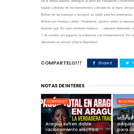
De la misma manera, distinguió la labor del Presidente Comandant
bajado a Bolívar de los monumentos y llevarlo de la mano del p
Bolívar de las estatuas y recuperó su sable para los americanos, h
Bolívar por América Latina”. Finalmente, previno sobre la import
diciendo que “En este momento histórico…., adquiere dimensión sub
7 de octubre nos jugamos la existencia y la independencia. Por e
¡Necesario es vencer! ¡Viva la República!.
COMPARTELO!!!
Share it
T
NOTAS DE INTERES
CORPOELEC
REGIONA
Más de
Aragua sufren doble
adquiri
racionamiento eléctrico
para u