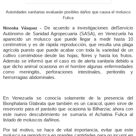
Autoridades sanitarias evaluarán posibles daños que causa el molusco
Fulica
De acuerdo a investigaciones del
Servicio
Ninoska Vásquez -
Autónomo de Sanidad Agropecuaria (SASA), en Venezuela ha
aparecido un molusco que puede llegar a medir hasta 10
centímetros y es de rápida reproducción, que resulta una plaga
agrícola puesto que puede acabar con toda la variedad de un
cultivo comiéndose desde las hojas, flores y hasta los frutos.
Además se informó que el caso es de alerta sanitaria debido a
que dicho animal ocasiona en el hombre algunas enfermedades
como meningitis, perforaciones intestinales, peritonitis y
hemorragias abdominales.
En Venezuela se conocía solamente de la presencia del
Bionphalaria Glabrata que también es un caracol, quien sirve de
reservorio para el parásito que ocasiona la Bilharzia; ahora con
este nuevo descubrimiento se sumaría el Achatina Fulica al
listado de moluscos dañinos.
Por tal motivo, se hace de vital importancia, evitar que este
molusco se reproduzca en grandes cantidades para no incurrir en