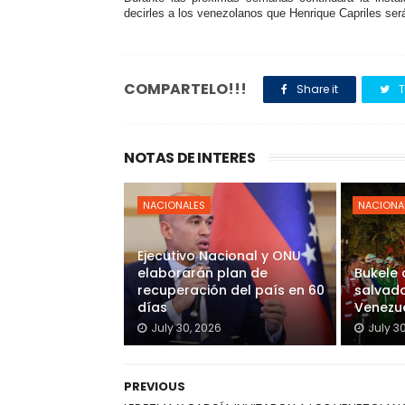
decirles a los venezolanos que Henrique Capriles será
COMPARTELO!!!
Share it
T
NOTAS DE INTERES
NACIONALES
NACIONA
Ejecutivo Nacional y ONU
elaborarán plan de
Bukele
recuperación del país en 60
salvado
días
Venezu
July 30, 2026
July 3
PREVIOUS