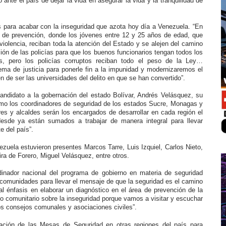
nte el país de dejar la vida en asegurar la vida y la tranquilidad de
 para acabar con la inseguridad que azota hoy día a Venezuela. “En
 de prevención, donde los jóvenes entre 12 y 25 años de edad, que
violencia, reciban toda la atención del Estado y se alejen del camino
ón de las policías para que los buenos funcionarios tengan todos los
os, pero los policías corruptos reciban todo el peso de la Ley…
ma de justicia para ponerle fin a la impunidad y modernizaremos el
n de ser las universidades del delito en que se han convertido”.
andidato a la gobernación del estado Bolívar, Andrés Velásquez, su
mo los coordinadores de seguridad de los estados Sucre, Monagas y
res y alcaldes serán los encargados de desarrollar en cada región el
esde ya están sumados a trabajar de manera integral para llevar
e del país”.
ela estuvieron presentes Marcos Tarre, Luis Izquiel, Carlos Nieto,
ira de Forero, Miguel Velásquez, entre otros.
nador nacional del programa de gobierno en materia de seguridad
 comunidades para llevar el mensaje de que la seguridad es el camino
l énfasis en elaborar un diagnóstico en el área de prevención de la
comunitario sobre la inseguridad porque vamos a visitar y escuchar
los consejos comunales y asociaciones civiles”.
lación de las Mesas de Seguridad en otras regiones del país para