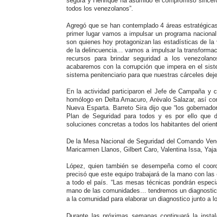
segura y Henrique ha asumido el compromiso sincero a
todos los venezolanos”.
Agregó que se han contemplado 4 áreas estratégicas
primer lugar vamos a impulsar un programa nacional
son quienes hoy protagonizan las estadísticas de la 
de la delincuencia… vamos a impulsar la transformaci
recursos para brindar seguridad a los venezolan
acabaremos con la corrupción que impera en el siste
sistema penitenciario para que nuestras cárceles deje
En la actividad participaron el Jefe de Campaña y c
homólogo en Delta Amacuro, Arévalo Salazar, así co
Nueva Esparta. Barreto Sira dijo que “los gobernado
Plan de Seguridad para todos y es por ello que d
soluciones concretas a todos los habitantes del orient
De la Mesa Nacional de Seguridad del Comando Venezu
Maricarmen Llanos, Gilbert Caro, Valentina Issa, Yaja
López, quien también se desempeña como el coordi
precisó que este equipo trabajará de la mano con las
a todo el país. “Las mesas técnicas pondrán especia
mano de las comunidades… tendremos un diagnostico 
a la comunidad para elaborar un diagnostico junto a 
Durante las próximas semanas continuará la insta