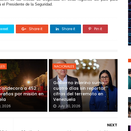
 el Presidente de la Seguridad.
weet
Share it
Share it
Pin it
LES
NACIONALES
Gobierno interino suma
 condecora a 452
cuatro días sin reportar
reños por misión en
cifras del terremoto en
ela
Venezuela
0, 2026
July 30, 2026
NEXT