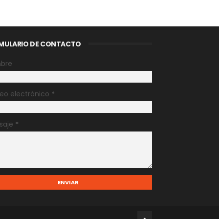
MULARIO DE CONTACTO
bre
eo electrónico
*
saje
*