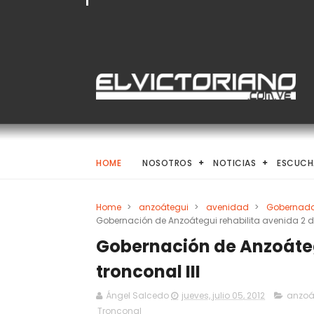
HOME
NOSOTROS
NOTICIAS
ESCUCH
Home
>
anzoátegui
>
avenidad
>
Gobernado
Gobernación de Anzoátegui rehabilita avenida 2 de
Gobernación de Anzoáteg
tronconal III
Ángel Salcedo
jueves, julio 05, 2012
anzoá
Tronconal