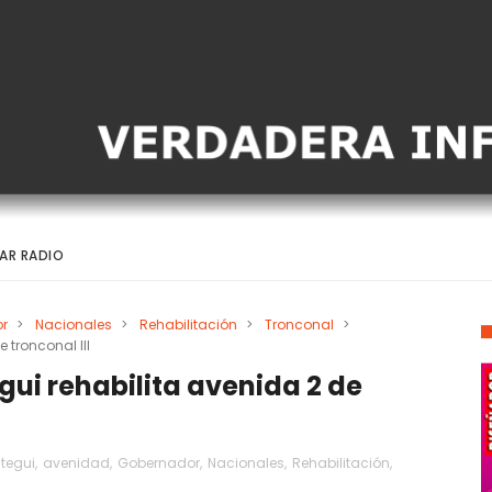
AR RADIO
r
>
Nacionales
>
Rehabilitación
>
Tronconal
>
 tronconal III
ui rehabilita avenida 2 de
tegui
,
avenidad
,
Gobernador
,
Nacionales
,
Rehabilitación
,