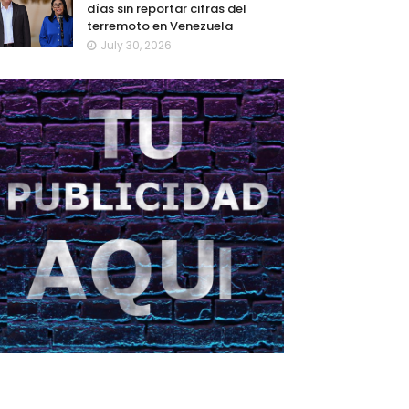
días sin reportar cifras del
terremoto en Venezuela
July 30, 2026