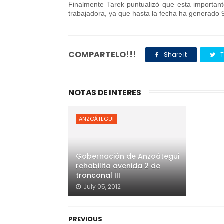
Finalmente Tarek puntualizó que esta important
trabajadora, ya que hasta la fecha ha generado 9
COMPARTELO!!!
Share it
T
NOTAS DE INTERES
ANZOÁTEGUI
Gobernación de Anzoátegui
rehabilita avenida 2 de
tronconal III
July 05, 2012
PREVIOUS