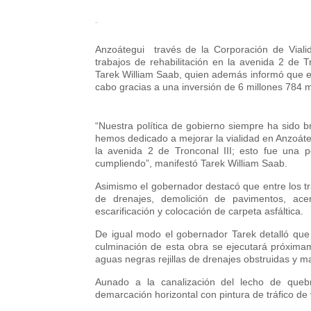
Anzoátegui través de la Corporación de Vialid
trabajos de rehabilitación en la avenida 2 de T
Tarek William Saab, quien además informó que es
cabo gracias a una inversión de 6 millones 784 m
“Nuestra política de gobierno siempre ha sido b
hemos dedicado a mejorar la vialidad en Anzoáte
la avenida 2 de Tronconal III; esto fue una p
cumpliendo”, manifestó Tarek William Saab.
Asimismo el gobernador destacó que entre los tr
de drenajes, demolición de pavimentos, ace
escarificación y colocación de carpeta asfáltica.
De igual modo el gobernador Tarek detalló que
culminación de esta obra se ejecutará próximame
aguas negras rejillas de drenajes obstruidas y ma
Aunado a la canalización del lecho de queb
demarcación horizontal con pintura de tráfico de v