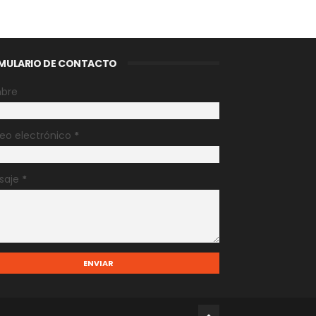
MULARIO DE CONTACTO
bre
eo electrónico
*
saje
*