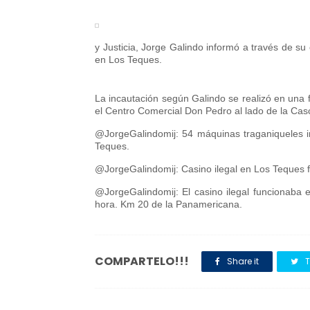
y Justicia, Jorge Galindo informó a través de su
en Los Teques.
La incautación según Galindo se realizó en un
el Centro Comercial Don Pedro al lado de la Cas
@JorgeGalindomij: 54 máquinas traganiqueles i
Teques.
@JorgeGalindomij: Casino ilegal en Los Teques
@JorgeGalindomij: El casino ilegal funcionaba
hora. Km 20 de la Panamericana.
COMPARTELO!!!
Share it
T