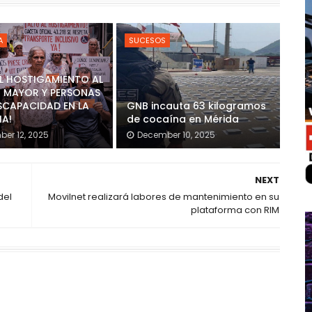
A
SUCESOS
AL HOSTIGAMIENTO AL
 MAYOR Y PERSONAS
SCAPACIDAD EN LA
GNB incauta 63 kilogramos
IA!
de cocaína en Mérida
er 12, 2025
December 10, 2025
NEXT
del
Movilnet realizará labores de mantenimiento en su
plataforma con RIM