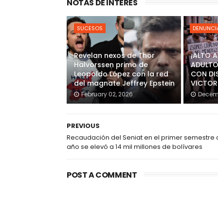
NOTAS DE INTERES
SUCESOS
DENUNCI
Revelan nexos de Thor
¡ALTO 
Halvorssen primo de
ADULTO
Leopoldo López con la red
CON DI
del magnate Jeffrey Epstein
VICTOR
February 02, 2026
Decemb
PREVIOUS
Recaudación del Seniat en el primer semestre 
año se elevó a 14 mil millones de bolívares
POST A COMMENT