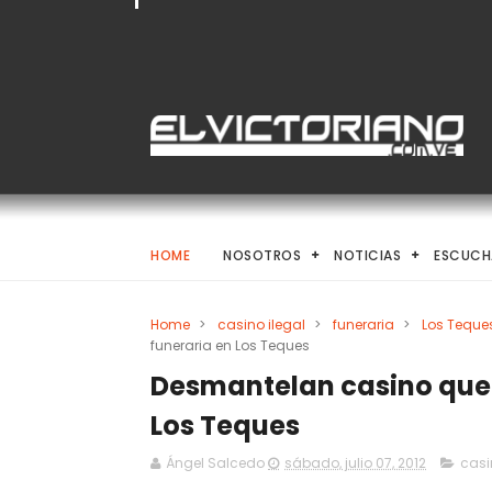
HOME
NOSOTROS
NOTICIAS
ESCUCH
Home
>
casino ilegal
>
funeraria
>
Los Teque
funeraria en Los Teques
Desmantelan casino que 
Los Teques
Ángel Salcedo
sábado, julio 07, 2012
casi