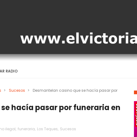
AR RADIO
s
>
Sucesos
>
Desmantelan casino que se hacía pasar por
se hacía pasar por funeraria en
no ilegal
,
funeraria
,
Los Teques
,
Sucesos