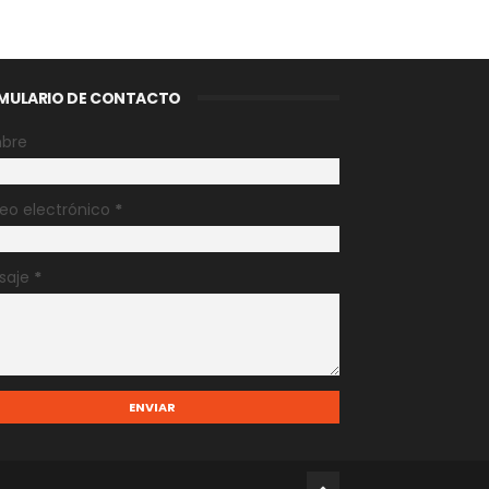
MULARIO DE CONTACTO
bre
eo electrónico
*
saje
*