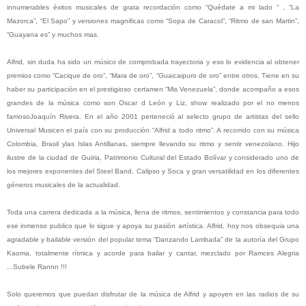
innumerables éxitos musicales de grata recordación como “Quédate a mi lado “ , “La
Mazorca”, “El Sapo” y versiones magnificas como “Sopa de Caracol”, “Ritmo de san Martin”,
“Guayana es” y muchos mas.
Alfrid, sin duda ha sido un músico de comprobada trayectoria y eso lo evidencia al obtener
premios como “Cacique de oro”, “Mara de oro”, “Guaicaipuro de oro” entre otros. Tiene en su
haber su participación en el prestigioso certamen “Mis Venezuela”, donde acompaño a esos
grandes de la música como son Oscar d León y Liz, show realizado por el no menos
famosoJoaquín Rivera. En el año 2001 perteneció al selecto grupo de artistas del sello
Universal Musicen el país con su producción “Alfrid a todo ritmo”. A recorrido con su música
Colombia, Brasil ylas Islas Antillanas, siempre llevando su ritmo y sentir venezolano. Hijo
ilustre de la ciudad de Guiria, Patrimonio Cultural del Estado Bolívar y considerado uno de
los mejores exponentes del Steel Band, Calipso y Soca y gran versatilidad en los diferentes
géneros musicales de la actualidad.
Toda una carrera dedicada a la música, llena de ritmos, sentimientos y constancia para todo
ese inmenso publico que lo sigue y apoya su pasión artística.
Alfrid, hoy nos obsequia una
agradable y bailable versión del popular tema “Danzando Lambada” de la autoría del Grupo
Kaoma, totalmente rítmica y acorde para bailar y cantar, mezclado por Ramces Alegria
...Subele Rannn !!!
Solo queremos que puedan disfrutar de la música de Alfrid y apoyen en las radios de su