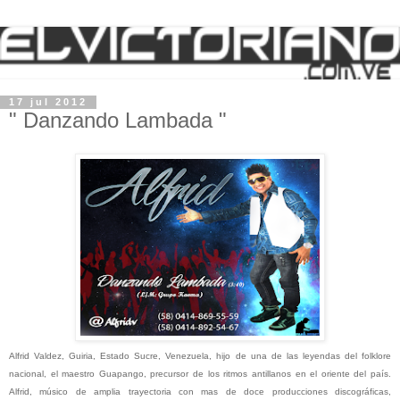
17 jul 2012
" Danzando Lambada "
Alfrid Valdez, Guiria, Estado Sucre, Venezuela, hijo de una de las leyendas del folklore
nacional, el maestro Guapango, precursor de los ritmos antillanos en el oriente del país.
Alfrid, músico de amplia trayectoria con mas de doce producciones discográficas,