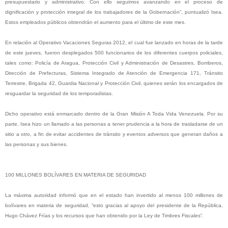
presupuestario y administrativo. Con ello seguimos avanzando en el proceso de
dignificación y protección integral de los trabajadores de la Gobernación”, puntualizó Isea.
Estos empleados públicos obtendrán el aumento para el último de este mes.
En relación al Operativo Vacaciones Seguras 2012, el cual fue lanzado en horas de la tarde
de este jueves, fueron desplegados 500 funcionarios de los diferentes cuerpos policiales,
tales como: Policía de Aragua, Protección Civil y Administración de Desastres, Bomberos,
Dirección de Prefecturas, Sistema Integrado de Atención de Emergencia 171, Tránsito
Terrestre, Brigada 42, Guardia Nacional y Protección Civil, quienes serán los encargados de
resguardar la seguridad de los temporadistas.
Dicho operativo está enmarcado dentro de la Gran Misión A Toda Vida Venezuela. Por su
parte, Isea hizo un llamado a las personas a tener prudencia a la hora de trasladarse de un
sitio a otro, a fin de evitar accidentes de tránsito y eventos adversos que generan daños a
las personas y sus bienes.
100 MILLONES BOLÍVARES EN MATERIA DE SEGURIDAD
La máxima autoridad informó que en el estado han invertido al menos 100 millones de
bolívares en materia de seguridad, “esto gracias al apoyo del presidente de la República,
Hugo Chávez Frías y los recursos que han obtenido por la Ley de Timbres Fiscales”.