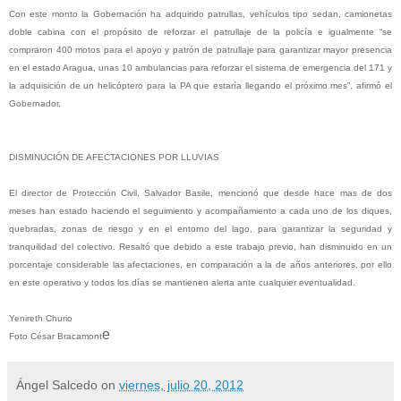
Con este monto la Gobernación ha adquirido patrullas, vehículos tipo sedan, camionetas
doble cabina con el propósito de reforzar el patrullaje de la policía e igualmente “se
compraron 400 motos para el apoyo y patrón de patrullaje para garantizar mayor presencia
en el estado Aragua, unas 10 ambulancias para reforzar el sistema de emergencia del 171 y
la adquisición de un helicóptero para la PA que estaría llegando el próximo mes”, afirmó el
Gobernador.
DISMINUCIÓN DE AFECTACIONES POR LLUVIAS
El director de Protección Civil, Salvador Basile, mencionó que desde hace mas de dos
meses han estado haciendo el seguimiento y acompañamiento a cada uno de los diques,
quebradas, zonas de riesgo y en el entorno del lago, para garantizar la seguridad y
tranquilidad del colectivo. Resaltó que debido a este trabajo previo, han disminuido en un
porcentaje considerable las afectaciones, en comparación a la de años anteriores, por ello
en este operativo y todos los días se mantienen alerta ante cualquier eventualidad.
Yenireth Churio
e
Foto César Bracamont
Ángel Salcedo
on
viernes, julio 20, 2012