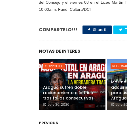
del Consejo y el viernes 08 en el Liceo Martín 
10:00a.m. Fund. Cultura/DCI
COMPARTELO!!!
Share it
T
NOTAS DE INTERES
CORPOELEC
REGIONA
Más de
Aragua sufren doble
adquiri
racionamiento eléctrico
para u
tras fallas consecutivas
Aragua
July 30, 2026
July 2
PREVIOUS