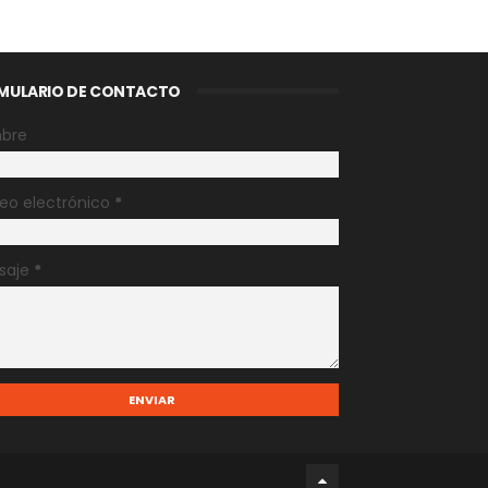
MULARIO DE CONTACTO
bre
eo electrónico
*
saje
*