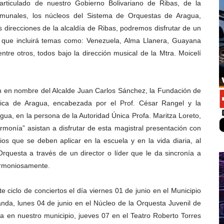
o articulado de nuestro Gobierno Bolivariano de Ribas, de la
comunales, los núcleos del Sistema de Orquestas de Aragua,
s direcciones de la alcaldía de Ribas, podremos disfrutar de un
a que incluirá temas como: Venezuela, Alma Llanera, Guayana
tre otros, todos bajo la dirección musical de la Mtra. Moicelí
ación en nombre del Alcalde Juan Carlos Sánchez, la Fundación de
ónica de Aragua, encabezada por el Prof. César Rangel y la
gua, en la persona de la Autoridad Única Profa. Maritza Loreto,
monía” asistan a disfrutar de esta magistral presentación con
pios que se deben aplicar en la escuela y en la vida diaria, al
rquesta a través de un director o líder que le da sincronía a
armoniosamente.
e ciclo de conciertos el día viernes 01 de junio en el Municipio
anda, lunes 04 de junio en el Núcleo de la Orquesta Juvenil de
a en nuestro municipio, jueves 07 en el Teatro Roberto Torres