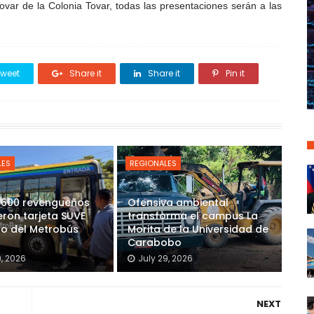
Tovar de la Colonia Tovar, todas las presentaciones serán a las
weet
Share it
Share it
Pin it
LES
REGIONALES
 600 revengueños
Ofensiva ambiental
eron tarjeta SUVE
transforma el campus La
so del Metrobús
Morita de la Universidad de
Carabobo
9, 2026
July 29, 2026
NEXT