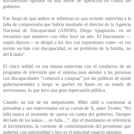
kirchnerismo opositor en una suerte de operación en contra del
gobierno.
Fue luego de que ambos se refirieran en una reciente entrevista a la
falta de comprensión que habría mostrado el director de la Agencia
Nacional de Discapacidad (ANDIS), Diego Spagnuolo, en un
encuentro que mantuvo con ellos hace un año. El funcionario —
según dijeron— se dirigió a los dos con expresiones como «si vos
tuviste un hijo con discapacidad, es un problema de la familia, no
del Estado”.
El chico señaló en esa misma entrevista con el conductor de un
programa de televisión que el sistema para atender a las personas
con discapacidades “comenzó a colapsar” por las políticas de ajuste
gubernamentales y luego se quebró en llanto en un estado de
nerviosismo, lo que tuvo una gran repercusión pública.
Citando un tuit de un simpatizante, Milei salió a cuestionar al
periodista y sus entrevistados en su cuenta de X, antes Twitter. “No
falla nunca al momento de operar en contra del gobierno. Siempre
del lado de los kukas… no falla…”, dijo el mandatario en referencia
al kirchnerismo, la corriente de centroizquierda del peronismo que
gobernó con anterioridad y hoy es el principal espacio opositor.