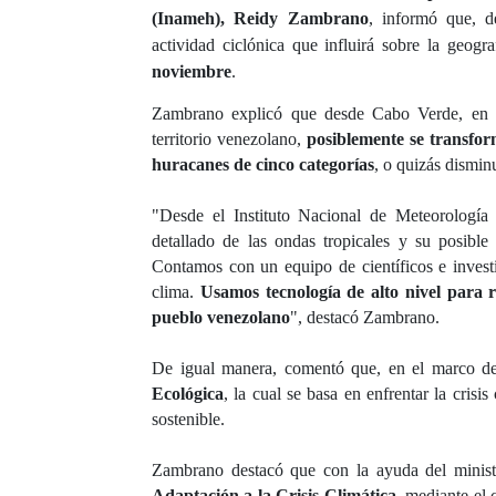
(Inameh), Reidy Zambrano
, informó que, d
actividad ciclónica que influirá sobre la geog
noviembre
.
Zambrano explicó que desde Cabo Verde, en Áfri
territorio venezolano,
posiblemente se transfor
huracanes de cinco categorías
, o quizás dismin
"Desde el Instituto Nacional de Meteorologí
detallado de las ondas tropicales y su posible
Contamos con un equipo de científicos e invest
clima.
Usamos tecnología de alto nivel para re
pueblo venezolano
", destacó Zambrano.
De igual manera, comentó que, en el marco del
Ecológica
, la cual se basa en enfrentar la crisi
sostenible.
Zambrano destacó que con la ayuda del minist
Adaptación a la Crisis Climática
, mediante el 