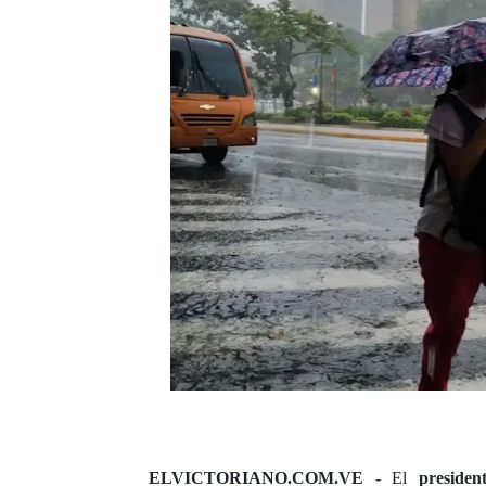
ELVICTORIANO.COM.VE -
El
presiden