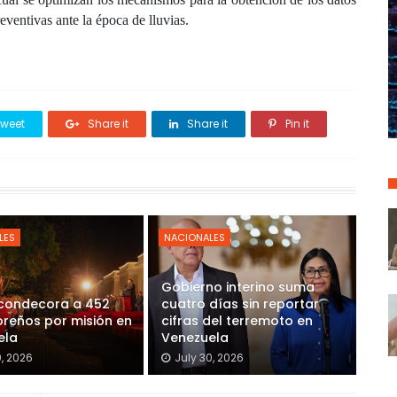
ventivas ante la época de lluvias.
weet
Share it
Share it
Pin it
LES
NACIONALES
Gobierno interino suma
 condecora a 452
cuatro días sin reportar
reños por misión en
cifras del terremoto en
ela
Venezuela
0, 2026
July 30, 2026