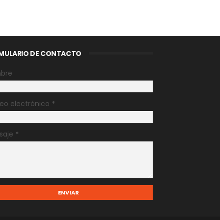
MULARIO DE CONTACTO
bre
eo electrónico
*
saje
*