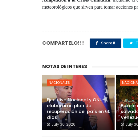
meteorológicos que sirven para tomar acciones pre
COMPARTELO!!!
Share it
T
NOTAS DE INTERES
NACIONALES
NACIONA
Ejecutivo Nacional y ONU
elaborarán plan de
Bukele
recuperación del país en 60
salvado
días
Venezu
July 30, 2026
July 3