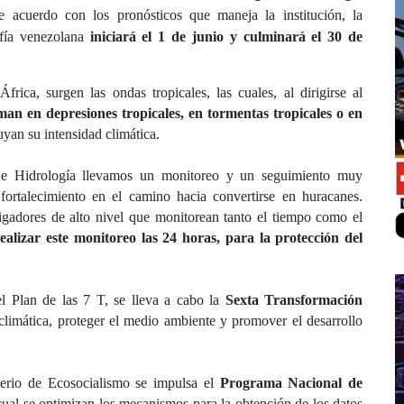
e acuerdo con los pronósticos que maneja la institución, la
rafía venezolana
iniciará el 1 de junio y culminará el 30 de
ca, surgen las ondas tropicales, las cuales, al dirigirse al
man en depresiones tropicales, en tormentas tropicales o en
uyan su intensidad climática.
a e Hidrología llevamos un monitoreo y un seguimiento muy
 fortalecimiento en el camino hacia convertirse en huracanes.
igadores de alto nivel que monitorean tanto el tiempo como el
alizar este monitoreo las 24 horas, para la protección del
 Plan de las 7 T, se lleva a cabo la
Sexta Transformación
s climática, proteger el medio ambiente y promover el desarrollo
erio de Ecosocialismo se impulsa el
Programa Nacional de
cual se optimizan los mecanismos para la obtención de los datos