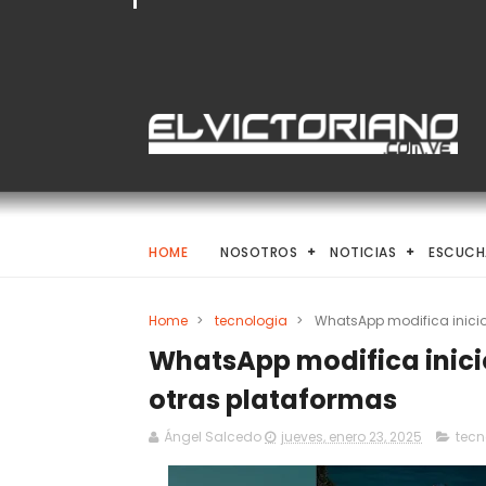
HOME
NOSOTROS
NOTICIAS
ESCUCH
Home
>
tecnologia
>
WhatsApp modifica inicio 
WhatsApp modifica inicio
otras plataformas
Ángel Salcedo
jueves, enero 23, 2025
tecn