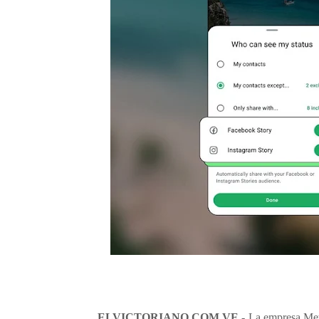
ELVICTORIANO.COM.VE -
La empresa Meta