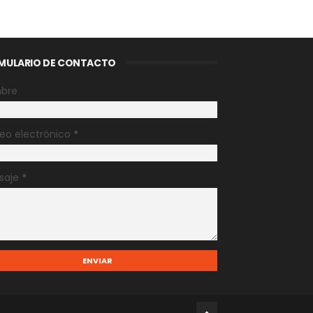
MULARIO DE CONTACTO
bre
eo electrónico
*
saje
*