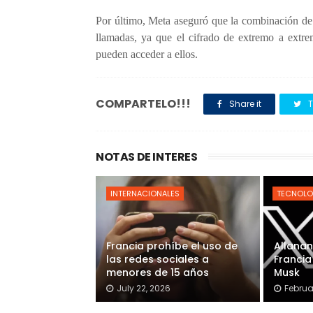
Por último, Meta aseguró que la combinación de 
llamadas, ya que el cifrado de extremo a extr
pueden acceder a ellos.
COMPARTELO!!!
Share it
T
NOTAS DE INTERES
INTERNACIONALES
TECNOLO
Francia prohíbe el uso de
Allanan
las redes sociales a
Francia
menores de 15 años
Musk
July 22, 2026
Februa