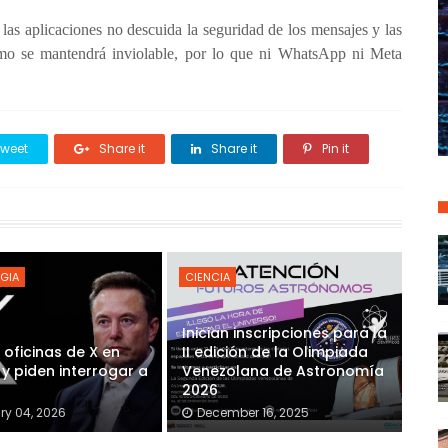
las aplicaciones no descuida la seguridad de los mensajes y las
emo se mantendrá inviolable, por lo que ni WhatsApp ni Meta
weet
Share it
Share it
Pin it
GIA
CIENCIA
Inician inscripciones para la
 oficinas de X en
II edición de la Olimpiada
 y piden interrogar a
Venezolana de Astronomía
2026
ry 04, 2026
December 16, 2025