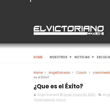
HOME
NOSOTROS
NOTICIAS
ESCUCH
Home
>
AngelSalcedo
>
Coach
>
crecimient
es el Éxito?
¿Que es el Éxito?
Ángel Salcedo
lunes, mayo 04, 2020
Ange
PositivaMente
,
Salud