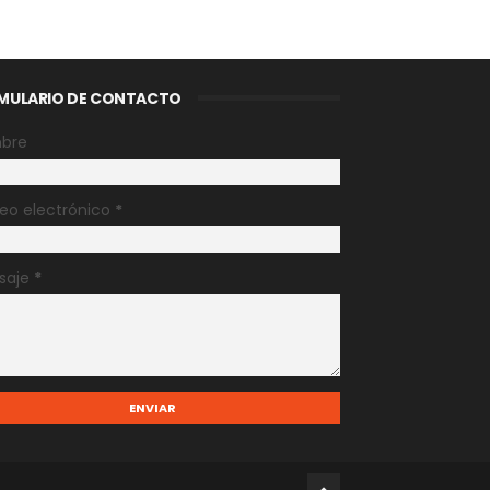
MULARIO DE CONTACTO
bre
eo electrónico
*
saje
*