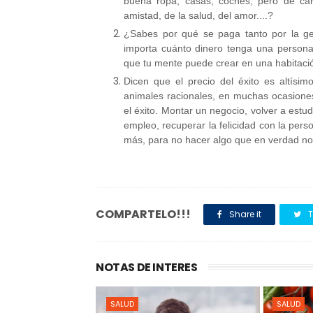
buena ropa, casas, coches, pero de ca
amistad, de la salud, del amor....?
¿Sabes por qué se paga tanto por la g
importa cuánto dinero tenga una persona
que tu mente puede crear en una habitaci
Dicen que el precio del éxito es altís
animales racionales, en muchas ocasion
el éxito. Montar un negocio, volver a estudi
empleo, recuperar la felicidad con la per
más, para no hacer algo que en verdad n
COMPARTELO!!!
Share it
T
NOTAS DE INTERES
SALUD
SALUD