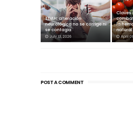
Claves 
TDAH: alteración
combati
neurológica no se corrige ni
la hem
se contagia
natural
July 13, 2026
April 0
POST A COMMENT