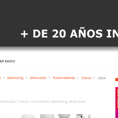
AR RADIO
o
>
Mentoring
>
Motivador
>
PositivaMente
>
Salud
>
¿Que
lSalcedo
,
Coach
,
crecimiento
,
Mentoring
,
Motivador
,