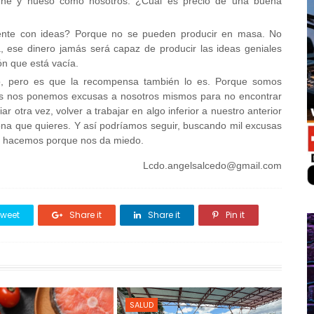
rne y hueso como nosotros. ¿Cual es precio de una buena
ente con ideas? Porque no se pueden producir en masa. No
, ese dinero jamás será capaz de producir las ideas geniales
ón que está vacía.
imo, pero es que la recompensa también lo es. Porque somos
es nos ponemos excusas a nosotros mismos para no encontrar
ar otra vez, volver a trabajar en algo inferior a nuestro anterior
sona que quieres. Y así podríamos seguir, buscando mil excusas
o hacemos porque nos da miedo.
Lcdo.angelsalcedo@gmail.com
weet
Share it
Share it
Pin it
SALUD