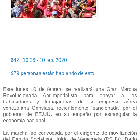
642
10:26 - 10 feb. 2020
I
n
979 personas están hablando de esto
f
o
r
Este lunes 10 de febrero se realizará una Gran Marcha
m
Revolucionaria Antiimperialista para apoyar a los
a
trabajadores y trabajadoras de la empresa aérea
venezolana Conviasa, recientemente “sancionada” por el
c
gobierno de EE.UU. en su empeño por estrangular la
i
economía nacional.
ó
n
La marcha fue convocada por el dirigente de movilización
y
del Partido Socialista Unido de Venezuela (PSUV), Darío