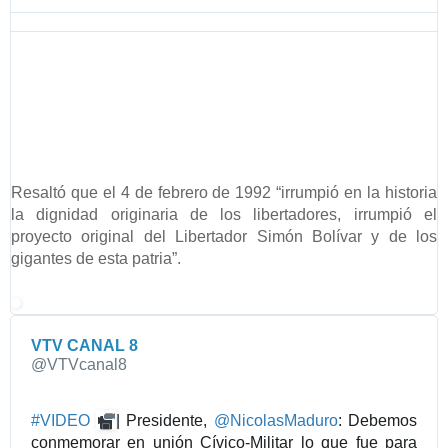
a
o
s
r
-
m
p
a
r
c
e
i
s
ó
i
n
d
y
Resaltó que el 4 de febrero de 1992 “irrumpió en la historia
e
p
la dignidad originaria de los libertadores, irrumpió el
n
r
proyecto original del Libertador Simón Bolívar y de los
t
i
gigantes de esta patria”.
e
v
-
a
m
c
a
VTV CANAL 8
i
✔
d
@VTVcanal8
d
u
a
r
d
#
VIDEO
| Presidente, 
@
NicolasMaduro
: Debemos 
o
d
conmemorar en unión Cívico-Militar lo que fue para 
/