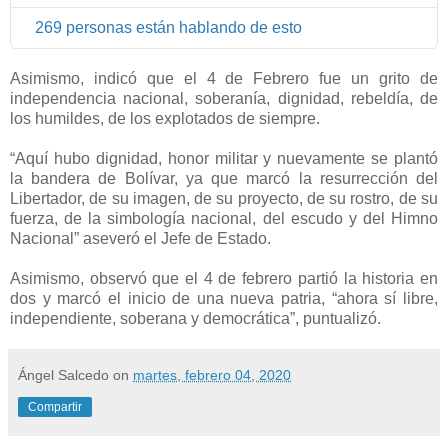
n
269 personas están hablando de esto
f
o
r
Asimismo, indicó que el 4 de Febrero fue un grito de
m
independencia nacional, soberanía, dignidad, rebeldía, de
a
los humildes, de los explotados de siempre.
c
“Aquí hubo dignidad, honor militar y nuevamente se plantó
i
la bandera de Bolívar, ya que marcó la resurrección del
ó
Libertador, de su imagen, de su proyecto, de su rostro, de su
n
fuerza, de la simbología nacional, del escudo y del Himno
y
Nacional” aseveró el Jefe de Estado.
p
r
Asimismo, observó que el 4 de febrero partió la historia en
i
dos y marcó el inicio de una nueva patria, “ahora sí libre,
v
independiente, soberana y democrática”, puntualizó.
a
c
Ángel Salcedo
on
martes, febrero 04, 2020
i
d
Compartir
a
d