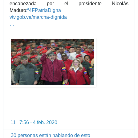
encabezada por el presidente Nicolás
Maduro
#
4FPatriaDigna
h
vtv.gob.ve/marcha-dignida
t
d
…
t
-
p
c
s
e
:
n
/
t
/
r
w
o
w
-
w
d
.
e
-
c
a
r
11
7:56 - 4 feb. 2020
I
a
n
c
30 personas están hablando de esto
f