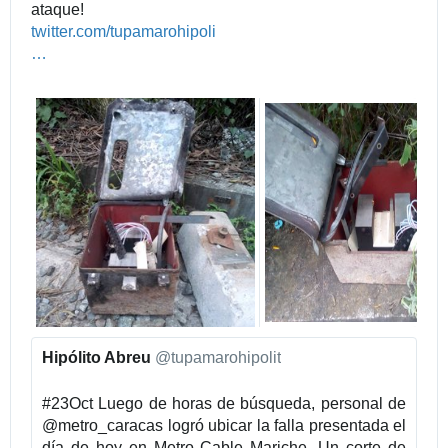
ataque!
h
twitter.com/tupamarohipoli
t
t
…
t
/
p
s
s
t
:
a
/
t
/
u
s
/
1
1
8
7
0
Hipólito Abreu
@tupamarohipolit
8
7
#
23Oct
 Luego de horas de búsqueda, personal de 
4
@
metro_caracas
 logró ubicar la falla presentada el 
2
día de hoy en Metro Cable Mariche. Un corte de 