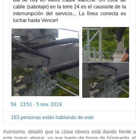
3
cable (sabotaje) en la torre 24 es el causante de la 
3
interrumpción del servicio... La línea correcta es 
6
luchar hasta Vencer!
2
2
8
9
6
6
5
59
13:51 - 5 nov. 2019
I
n
163 personas están hablando de esto
f
o
Asimismo, detalló que la clase obrera está dando frente a
r
este nuevo ataque, ya que luego de horas de búsqueda, el
m