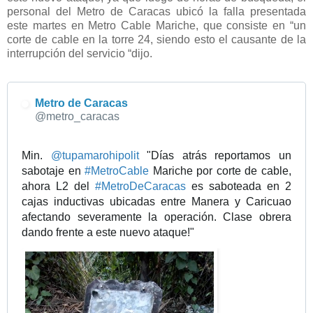
personal del Metro de Caracas ubicó la falla presentada
a
este martes en Metro Cable Mariche, que consiste en “un
c
corte de cable en la torre 24, siendo esto el causante de la
i
interrupción del servicio “dijo.
ó
n
y
Metro de Caracas
p
✔
@metro_caracas
r
i
v
Min. 
@
tupamarohipolit
 "Días atrás reportamos un 
a
sabotaje en 
#
MetroCable
 Mariche por corte de cable, 
c
ahora L2 del 
#
MetroDeCaracas
 es saboteada en 2 
i
cajas inductivas ubicadas entre Manera y Caricuao 
d
afectando severamente la operación. Clase obrera 
a
dando frente a este nuevo ataque!"
d
d
e
T
w