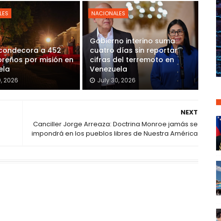
LES
NACIONALES
Gobierno interino suma
 condecora a 452
cuatro días sin reportar
reños por misión en
cifras del terremoto en
ela
Venezuela
0, 2026
July 30, 2026
NEXT
Canciller Jorge Arreaza: Doctrina Monroe jamás se
impondrá en los pueblos libres de Nuestra América