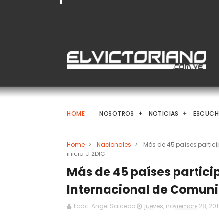
HOME
NOSOTROS
NOTICIAS
ESCUCH
Home
>
Nacionales
>
Más de 45 países partic
inicia el 2DIC
Más de 45 países partici
Internacional de Comunic
Lcdo. Angel Salcedo
jueves, noviembre 28, 201