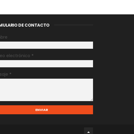
MULARIO DE CONTACTO
bre
eo electrónico
*
saje
*