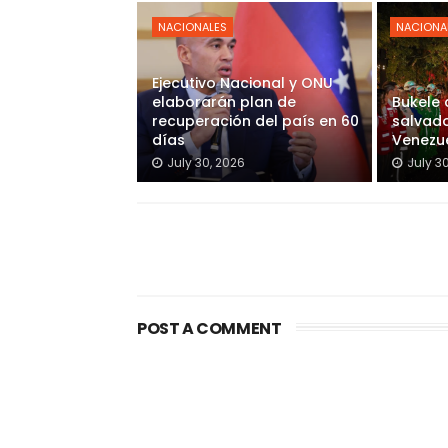
NACIONALES
NACIONA
Ejecutivo Nacional y ONU
elaborarán plan de
Bukele
recuperación del país en 60
salvado
días
Venezu
July 30, 2026
July 3
POST A COMMENT