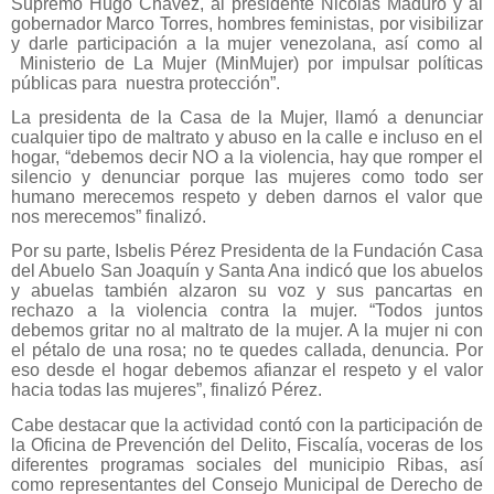
Supremo Hugo Chávez, al presidente Nicolás Maduro y al
gobernador Marco Torres, hombres feministas, por visibilizar
y darle participación a la mujer venezolana, así como al
Ministerio de La Mujer (MinMujer) por impulsar políticas
públicas para nuestra protección”.
La presidenta de la Casa de la Mujer, llamó a denunciar
cualquier tipo de maltrato y abuso en la calle e incluso en el
hogar, “debemos decir NO a la violencia, hay que romper el
silencio y denunciar porque las mujeres como todo ser
humano merecemos respeto y deben darnos el valor que
nos merecemos” finalizó.
Por su parte, Isbelis Pérez Presidenta de la Fundación Casa
del Abuelo San Joaquín y Santa Ana indicó que los abuelos
y abuelas también alzaron su voz y sus pancartas en
rechazo a la violencia contra la mujer. “Todos juntos
debemos gritar no al maltrato de la mujer. A la mujer ni con
el pétalo de una rosa; no te quedes callada, denuncia. Por
eso desde el hogar debemos afianzar el respeto y el valor
hacia todas las mujeres”, finalizó Pérez.
Cabe destacar que la actividad contó con la participación de
la Oficina de Prevención del Delito, Fiscalía, voceras de los
diferentes programas sociales del municipio Ribas, así
como representantes del Consejo Municipal de Derecho de