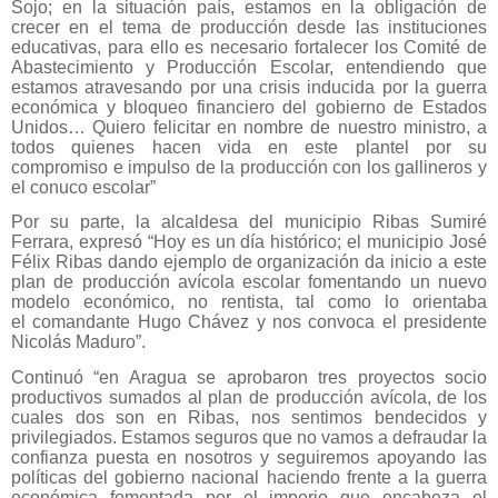
Sojo; en la situación país, estamos en la obligación de
crecer en el tema de producción desde las instituciones
educativas, para ello es necesario fortalecer los Comité de
Abastecimiento y Producción Escolar, entendiendo que
estamos atravesando por una crisis inducida por la guerra
económica y bloqueo financiero del gobierno de Estados
Unidos… Quiero felicitar en nombre de nuestro ministro, a
todos quienes hacen vida en este plantel por su
compromiso e impulso de la producción con los gallineros y
el conuco escolar”
Por su parte, la alcaldesa del municipio Ribas Sumiré
Ferrara, expresó “Hoy es un día histórico; el municipio José
Félix Ribas dando ejemplo de organización da inicio a
este
plan de producción avícola escolar fomentando un nuevo
modelo económico, no rentista, tal como lo orientaba
el
comandante Hugo Chávez y nos convoca el presidente
Nicolás Maduro”.
Continuó “en Aragua se aprobaron tres proyectos socio
productivos sumados al plan de producción avícola, de los
cuales dos son en Ribas, nos sentimos bendecidos y
privilegiados. Estamos seguros que no vamos a defraudar la
confianza puesta en nosotros y seguiremos apoyando las
políticas del gobierno nacional haciendo frente a la guerra
económica fomentada por el imperio que encabeza el