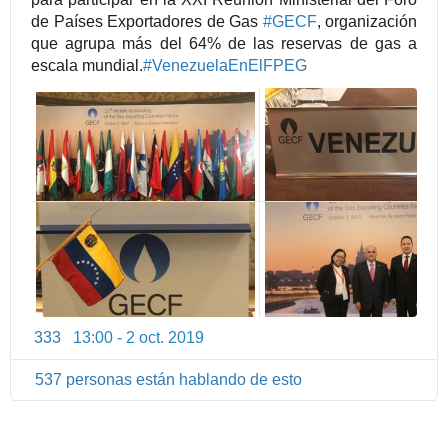
de Países Exportadores de Gas 
#
GECF
, organización 
que agrupa más del 64% de las reservas de gas a 
escala mundial.
#
VenezuelaEnElFPEG
333
13:00 - 2 oct. 2019
I
n
537 personas están hablando de esto
f
o
r
m