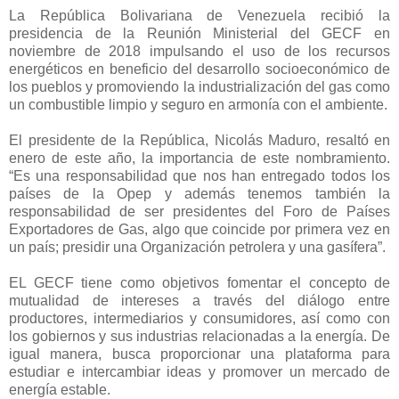
La República Bolivariana de Venezuela recibió la
a
presidencia de la Reunión Ministerial del GECF en
c
noviembre de 2018 impulsando el uso de los recursos
i
energéticos en beneficio del desarrollo socioeconómico de
ó
los pueblos y promoviendo la industrialización del gas como
n
un combustible limpio y seguro en armonía con el ambiente.
y
p
El presidente de la República, Nicolás Maduro, resaltó en
r
enero de este año, la importancia de este nombramiento.
“Es una responsabilidad que nos han entregado todos los
i
países de la Opep y además tenemos también la
v
responsabilidad de ser presidentes del Foro de Países
a
Exportadores de Gas, algo que coincide por primera vez en
c
un país; presidir una Organización petrolera y una gasífera”.
i
d
EL GECF tiene como objetivos fomentar el concepto de
a
mutualidad de intereses a través del diálogo entre
d
productores, intermediarios y consumidores, así como con
d
los gobiernos y sus industrias relacionadas a la energía. De
e
igual manera, busca proporcionar una plataforma para
estudiar e intercambiar ideas y promover un mercado de
T
energía estable.
w