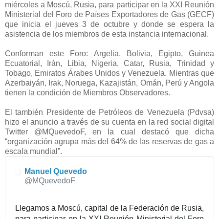
miércoles a Moscú, Rusia, para participar en
la XXI Reunión
Ministerial del Foro de Países Exportadores de Gas
(GECF)
que inicia el jueves 3 de octubre y donde se espera la
asistencia de los miembros de esta instancia internacional.
Conforman este Foro: Argelia, Bolivia, Egipto, Guinea
Ecuatorial, Irán, Libia, Nigeria, Catar, Rusia, Trinidad y
Tobago, Emiratos Árabes Unidos y Venezuela. Mientras que
Azerbaiyán, Irak, Noruega, Kazajistán, Omán, Perú y Angola
tienen la condición de Miembros Observadores.
El también Presidente de Petróleos de Venezuela (Pdvsa)
hizo el anuncio a través de su cuenta en la red social digital
Twitter @MQuevedoF, en la cual destacó que dicha
“organización agrupa más del 64% de las reservas de gas a
escala mundial”.
Manuel Quevedo
@MQuevedoF
Llegamos a Moscú, capital de la Federación de Rusia, 
para participar en la XXI Reunión Ministerial del Foro 