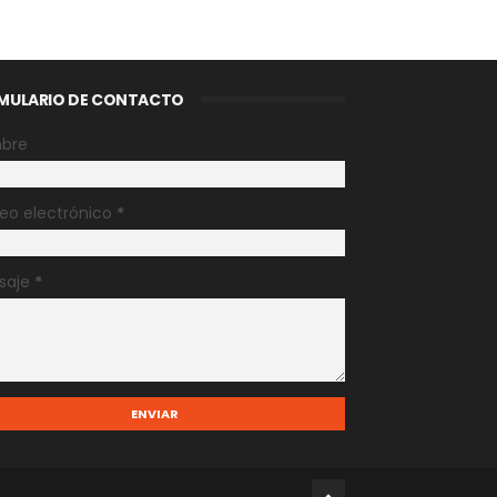
MULARIO DE CONTACTO
bre
eo electrónico
*
saje
*