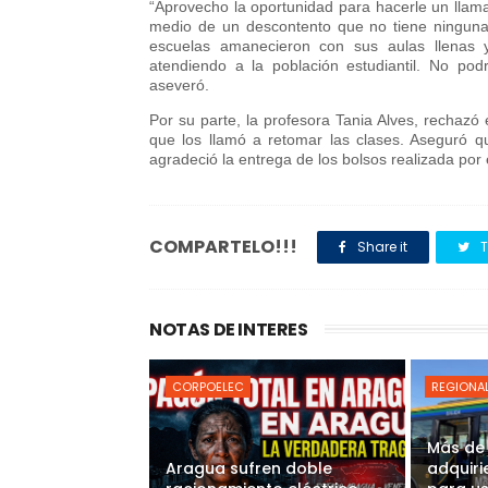
“Aprovecho la oportunidad para hacerle un lla
medio de un descontento que no tiene ninguna 
escuelas amanecieron con sus aulas llenas 
atendiendo a la población estudiantil. No pod
aseveró.
Por su parte, la profesora Tania Alves, rechazó
que los llamó a retomar las clases. Aseguró q
agradeció la entrega de los bolsos realizada po
COMPARTELO!!!
Share it
T
NOTAS DE INTERES
CORPOELEC
REGIONA
Más de
Aragua sufren doble
adquiri