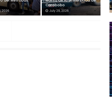
so del Metrobús
Morita de la Universidad de
Carabobo
9, 2026
July 29, 2026