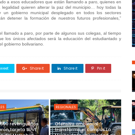
mado a esos educadores que están llamando a paro, quienes en
legalidad quieren alterar la paz del municipio… hoy todas la
y un gobierno municipal desplegado en todos los sectores
rán detener la formación de nuestros futuros profesionales,”
 el llamado a paro, por parte de algunos sus colegas, al tiempo
ue los únicos afectados será la educación del estudiantado y
r el gobierno bolivariano.
weet
Share it
Share it
Pin it
LES
REGIONALES
 600 revengueños
Ofensiva ambiental
eron tarjeta SUVE
transforma el campus La