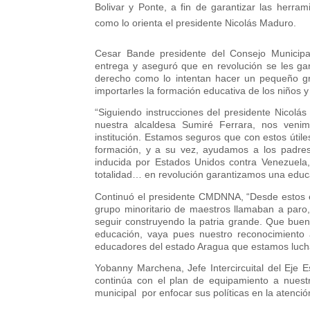
Bolivar y Ponte, a fin de garantizar las herram
como lo orienta el presidente Nicolás Maduro.
Cesar Bande presidente del Consejo Municipa
entrega y aseguró que en revolución se les gar
derecho como lo intentan hacer un pequeño gr
importarles la formación educativa de los niños y 
“Siguiendo instrucciones del presidente Nicol
nuestra alcaldesa Sumiré Ferrara, nos venim
institución. Estamos seguros que con estos útil
formación, y a su vez, ayudamos a los padres
inducida por Estados Unidos contra Venezuela
totalidad… en revolución garantizamos una edu
Continuó el presidente CMDNNA, “Desde estos es
grupo minoritario de maestros llamaban a par
seguir construyendo la patria grande. Que buen
educación, vaya pues nuestro reconocimiento 
educadores del estado Aragua que estamos lucha
Yobanny Marchena, Jefe Intercircuital del Eje 
continúa con el plan de equipamiento a nuestr
municipal por enfocar sus políticas en la atenci