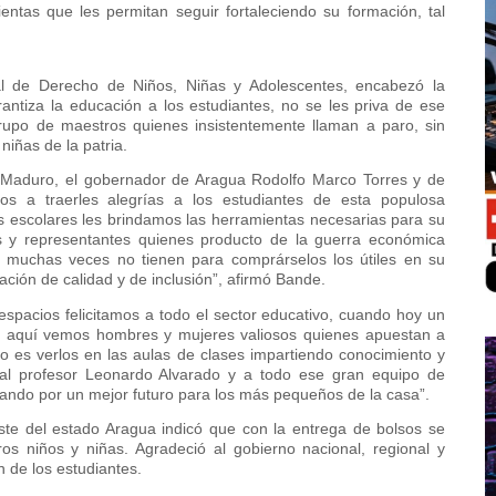
ientas que les permitan seguir fortaleciendo su formación, tal
l de Derecho de Niños, Niñas y Adolescentes, encabezó la
antiza la educación a los estudiantes, no se les priva de ese
upo de maestros quienes insistentemente llaman a paro, sin
niñas de la patria.
ás Maduro, el gobernador de Aragua Rodolfo Marco Torres y de
os a traerles alegrías a los estudiantes de esta populosa
es escolares les brindamos las herramientas necesarias para su
 y representantes quienes producto de la guerra económica
, muchas veces no tienen para comprárselos los útiles en su
cación de calidad y de inclusión”, afirmó Bande.
pacios felicitamos a todo el sector educativo, cuando hoy un
o, aquí vemos hombres y mujeres valiosos quienes apuestan a
o es verlos en las aulas de clases impartiendo conocimiento y
al profesor Leonardo Alvarado y a todo ese gran equipo de
ndo por un mejor futuro para los más pequeños de la casa”.
Este del estado Aragua indicó que con la entrega de bolsos se
os niños y niñas. Agradeció al gobierno nacional, regional y
ón de los estudiantes.