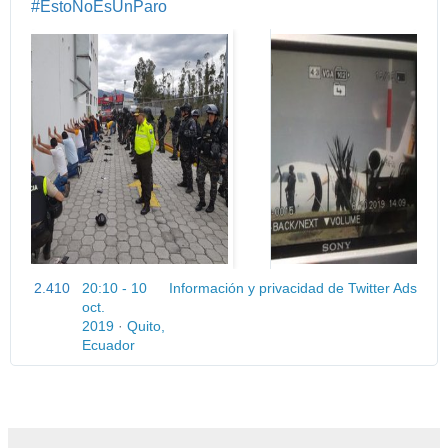
#
EstoNoEsUnParo
2.410
20:10 - 10
Información y privacidad de Twitter Ads
oct.
2019
·
Quito,
Ecuador