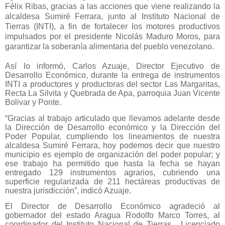
Félix Ribas, gracias a las acciones que viene realizando la
alcaldesa Sumiré Ferrara, junto al Instituto Nacional de
Tierras (INTI), a fin de fortalecer los motores productivos
impulsados por el presidente Nicolás Maduro Moros, para
garantizar la soberanía alimentaria del pueblo venezolano.
Así lo informó, Carlos Azuaje, Director Ejecutivo de
Desarrollo Económico, durante la entrega de instrumentos
INTI a productores y productoras del sector Las Margaritas,
Recta La Silvita y Quebrada de Apa, parroquia Juan Vicente
Bolivar y Ponte.
“Gracias al trabajo articulado que llevamos adelante desde
la Dirección de Desarrollo económico y la Dirección del
Poder Popular, cumpliendo los lineamientos de nuestra
alcaldesa Sumiré Ferrara, hoy podemos decir que nuestro
municipio es ejemplo de organización del poder popular; y
ese trabajo ha permitido que hasta la fecha se hayan
entregado 129 instrumentos agrarios, cubriendo una
superficie regularizada de 211 hectáreas productivas de
nuestra jurisdicción”, indicó Azuaje.
El Director de Desarrollo Económico agradeció al
gobernador del estado Aragua Rodolfo Marco Torres, al
coordinador del Instituto Nacional de Tierras, Licenciado