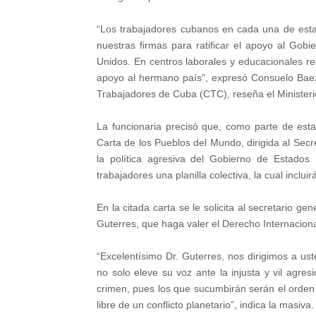
“Los trabajadores cubanos en cada una de esta
nuestras firmas para ratificar el apoyo al Gob
Unidos. En centros laborales y educacionales r
apoyo al hermano país”, expresó Consuelo Baez
Trabajadores de Cuba (CTC), reseña el Ministerio
La funcionaria precisó que, como parte de esta 
Carta de los Pueblos del Mundo, dirigida al Sec
la política agresiva del Gobierno de Estados
trabajadores una planilla colectiva, la cual inclu
En la citada carta se le solicita al secretario 
Guterres, que haga valer el Derecho Internacional
“Excelentísimo Dr. Guterres, nos dirigimos a us
no solo eleve su voz ante la injusta y vil agres
crimen, pues los que sucumbirán serán el orden
libre de un conflicto planetario”, indica la masiva.