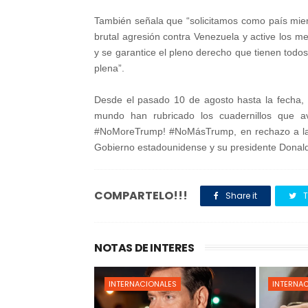
También señala que “solicitamos como país miem
brutal agresión contra Venezuela y active los m
y se garantice el pleno derecho que tienen todos
plena”.
Desde el pasado 10 de agosto hasta la fecha,
mundo han rubricado los cuadernillos que a
#NoMoreTrump! #NoMásTrump, en rechazo a las a
Gobierno estadounidense y su presidente Donal
COMPARTELO!!!
Share it
T
NOTAS DE INTERES
INTERNACIONALES
INTERNA