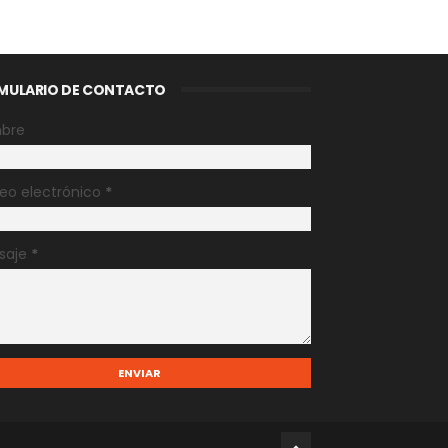
MULARIO DE CONTACTO
bre
eo electrónico
*
saje
*