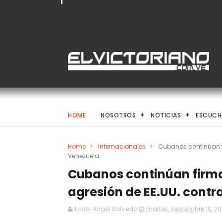
HOME
NOSOTROS
NOTICIAS
ESCUCH
Home
>
Internacionales
>
Cubanos continúan fi
Venezuela
Cubanos continúan firman
agresión de EE.UU. contr
Lcdo. Angel Salcedo
martes, septiembre 10, 20