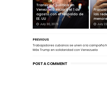
Transición política en
Venezuela iniciará el 1 de
Francia
agosto con el respaldo de
las red
EE. UU
menore
July 30, 2026
July 2
PREVIOUS
Trabajadores cubanos se unen a la campaña 
Más Trump en solidaridad con Venezuela
POST A COMMENT