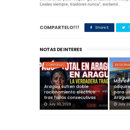
Leales siempre, traidores nunca”, exclamó.
COMPARTELO!!!
Share it
T
NOTAS DE INTERES
CORPOELEC
REGIONA
Más de
Aragua sufren doble
adquiri
racionamiento eléctrico
para u
tras fallas consecutivas
Aragua
July 30, 2026
July 2