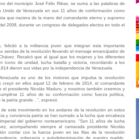
iano del municipio José Félix Ribas, se suma a las palabras de
lista Unido de Venezuela en sus 11 años de conformación como
alista que naciera de la mano del comandante eterno y supremo
del 2008, durante un congreso de delegados electos en todo el
.
 felicitó a la militancia joven que integran esta importante
r las sendas de la revolución llevando el mensaje emancipador de
Chávez. Recalcó que al igual que los mujeres y los diferentes
 ícono de unidad, lucha batalla y victoria, recordando a los
n 1814 dieron sus vidas por la independencia de Venezuela.
 Venezuela es uno de los motores que impulsa la revolución
as creyó en ellos aquel 12 de febrero de 1814, el comandante
e el presidente Nicolás Maduro, y nosotros también creemos y
umplirse 11 años de su conformación como fuerza política,
e la patria grande…”, expresó.
 de este movimiento en los andares de la revolución en estos
ia y conciencia patria se han sumado a la lucha que encabeza
 imperial del gobierno norteamericano. “Son 11 años de lucha
vez, acompañando siempre al camarada presidente Nicolás
ón contar con la fuerza joven en las filas de la revolución
pendencia, soberanía y autodeterminación de nuestro pueblo.