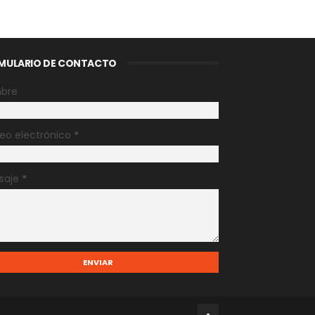
MULARIO DE CONTACTO
bre
eo electrónico
*
saje
*