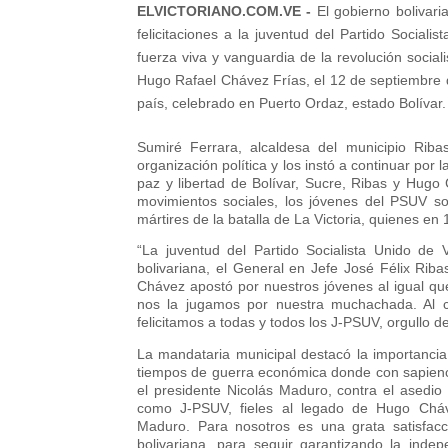
ELVICTORIANO.COM.VE -
El gobierno bolivar
felicitaciones a la juventud del Partido Socia
fuerza viva y vanguardia de la revolución soci
Hugo Rafael Chávez Frías, el 12 de septiembre 
país, celebrado en Puerto Ordaz, estado Bolívar
Sumiré Ferrara, alcaldesa del municipio Ribas,
organización política y los instó a continuar po
paz y libertad de Bolívar, Sucre, Ribas y Hugo 
movimientos sociales, los jóvenes del PSUV son
mártires de la batalla de La Victoria, quienes e
“La juventud del Partido Socialista Unido de
bolivariana, el General en Jefe José Félix Rib
Chávez apostó por nuestros jóvenes al igual qu
nos la jugamos por nuestra muchachada. Al c
felicitamos a todas y todos los J-PSUV, orgullo d
La mandataria municipal destacó la importancia
tiempos de guerra económica donde con sapienc
el presidente Nicolás Maduro, contra el asedio
como J-PSUV, fieles al legado de Hugo Chá
Maduro. Para nosotros es una grata satisfacci
bolivariana, para seguir garantizando la inde