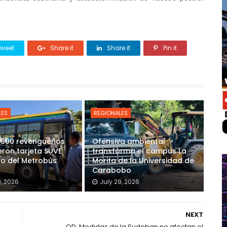
weet
Share it
Share it
Pin it
LES
REGIONALES
 600 revengueños
Ofensiva ambiental
eron tarjeta SUVE
transforma el campus La
so del Metrobús
Morita de la Universidad de
Carabobo
9, 2026
July 29, 2026
NEXT
OD: Medidas de la Sudeban no afectan el