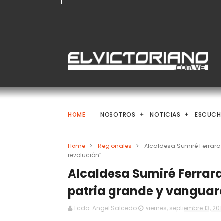
HOME
NOSOTROS
NOTICIAS
ESCUCH
Home
>
Regionales
>
Alcaldesa Sumiré Ferrara
revolución”
Alcaldesa Sumiré Ferrara
patria grande y vanguard
Lcdo. Angel Salcedo
viernes, septiembre 13, 20