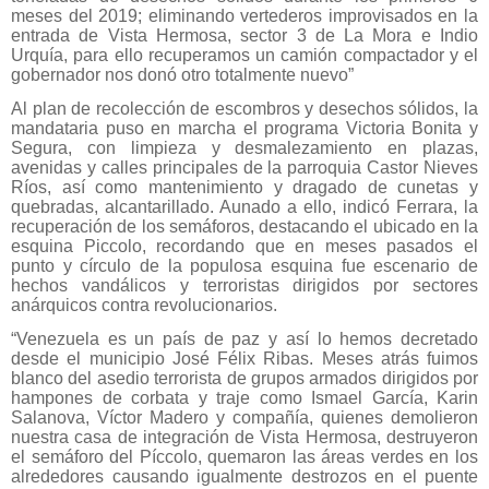
meses del 2019; eliminando vertederos improvisados en la
entrada de Vista Hermosa, sector 3 de La Mora e Indio
Urquía, para ello recuperamos un camión compactador y el
gobernador nos donó otro totalmente nuevo”
Al plan de recolección de escombros y desechos sólidos, la
mandataria puso en marcha el programa Victoria Bonita y
Segura, con limpieza y desmalezamiento en plazas,
avenidas y calles principales de la parroquia Castor Nieves
Ríos, así como mantenimiento y dragado de cunetas y
quebradas, alcantarillado. Aunado a ello, indicó Ferrara, la
recuperación de los semáforos, destacando el ubicado en la
esquina Piccolo, recordando que en meses pasados el
punto y círculo de la populosa esquina fue escenario de
hechos vandálicos y terroristas dirigidos por sectores
anárquicos contra revolucionarios.
“Venezuela es un país de paz y así lo hemos decretado
desde el municipio José Félix Ribas. Meses atrás fuimos
blanco del asedio terrorista de grupos armados dirigidos por
hampones de corbata y traje como Ismael García, Karin
Salanova, Víctor Madero y compañía, quienes demolieron
nuestra casa de integración de Vista Hermosa, destruyeron
el semáforo del Píccolo, quemaron las áreas verdes en los
alrededores causando igualmente destrozos en el puente