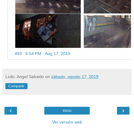
493
6:54 PM - Aug 17, 2019
Lcdo. Angel Salcedo
on
sábado, agosto 17, 2019
Compartir
‹
›
Inicio
Ver versión web