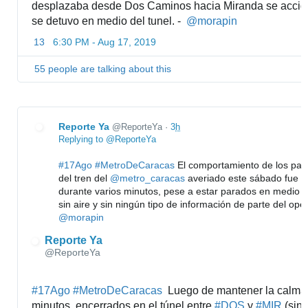
desplazaba desde Dos Caminos hacia Miranda se accide
se detuvo en medio del tunel. -  
@
morapin
13
6:30 PM - Aug 17, 2019
55 people are talking about this
Reporte Ya
@ReporteYa
·
3
h
Replying to @ReporteYa
#
17Ago
#
MetroDeCaracas
 El comportamiento de los pasa
del tren del 
@
metro_caracas
 averiado este sábado fue d
durante varios minutos, pese a estar parados en medio de
@
morapin
Reporte Ya
@ReporteYa
#
17Ago
#
MetroDeCaracas
  Luego de mantener la calma 
minutos, encerrados en el túnel entre 
#
DOS
 y 
#
MIR
 (sin 