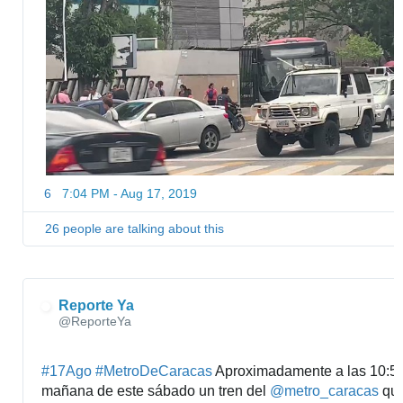
6
7:04 PM - Aug 17, 2019
26 people are talking about this
Reporte Ya
@ReporteYa
#
17Ago
#
MetroDeCaracas
 Aproximadamente a las 10:50 
mañana de este sábado un tren del 
@
metro_caracas
 que