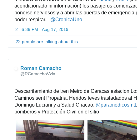
acondicionado ni información) los pasajeros comenzaron
ponerse nerviosos y a abrir las puertas de emergencia pa
poder respirar. - 
@
CronicaUno
2
6:36 PM - Aug 17, 2019
22 people are talking about this
Roman Camacho
✔
@RCamachoVzla
Descarrilamiento de tren Metro de Caracas estación Los 
Caminos sent Propatria. Heridos leves trasladados al Hos
Domingo Luciani y a Salud Chacao. 
@
paramedicosmtt
, 
bomberos y Protección Civil en el sitio