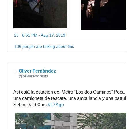
25
6:51 PM - Aug 17, 2019
136 people are talking about this
Oliver Fernández
@oliverandresfz
Así está la estación del Metro “Los dos Caminos” Poca ge
una camioneta de rescate, una ambulancia y una patrulla
Sebin . #1:00pm 
#
17Ago