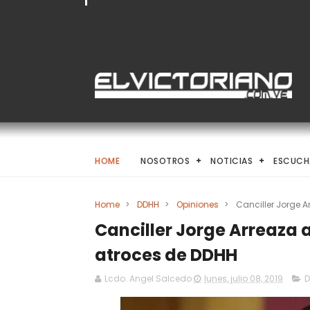
HOME
NOSOTROS
NOTICIAS
ESCUCH
Home
>
DDHH
>
Opiniones
>
Canciller Jorge 
Canciller Jorge Arreaza 
atroces de DDHH
Lcdo. Angel Salcedo
lunes, julio 08, 2019
D