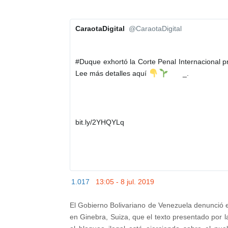
t
s
p
t
CaraotaDigital
@CaraotaDigital
s
a
✔
:
t
/
u
#
Duque
 exhortó la Corte Penal Internacional p
/
s
Lee más detalles aquí 
       _.       
/
1
1
h
4
t
bit.ly/2YHQYLq
7
t
6
p
3
:
4
/
1
/
1.017
13:05 - 8 jul. 2019
7
8
El Gobierno Bolivariano de Venezuela denunció
3
en Ginebra, Suiza, que el texto presentado por 
2