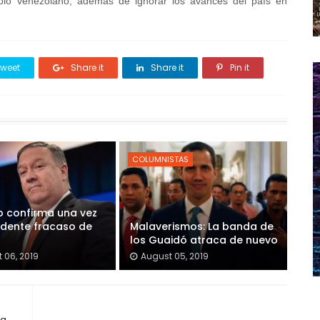
ueblo venezolano, además de ignorar los avances del país en
weet
Share it
Share it
Pin it
COLUMNISTAS
 confirma una vez
idente fracaso de
Malaverismos: La banda de
los Guaidó atraca de nuevo
 06, 2019
August 05, 2019
na