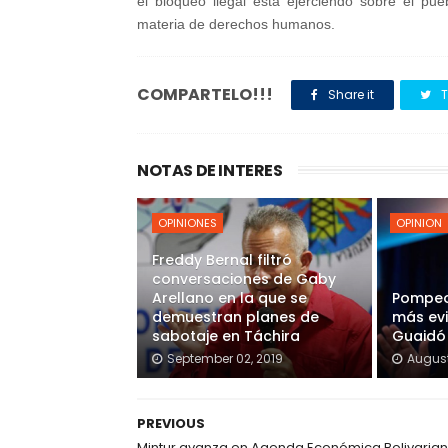
el bloqueo ilegal está ejerciendo sobre el p
3
materia de derechos humanos.
8
9
8
COMPARTELO!!!
Share it
T
3
6
8
NOTAS DE INTERES
OPINIONES
OPINION
Freddy Bernal filtró
conversaciones de Gaby
Arellano en la que se
Pompeo
demuestran planes de
más ev
sabotaje en Táchira
Guaidó
September 02, 2019
August
PREVIOUS
Mintur avanza en Agenda Económica Bolivaria