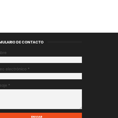
MULARIO DE CONTACTO
bre
eo electrónico
*
saje
*