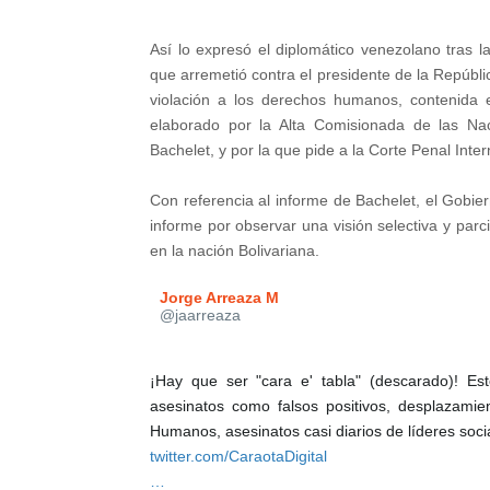
Así lo expresó el diplomático venezolano tras 
que arremetió contra el presidente de la Repúbl
violación a los derechos humanos, contenida 
elaborado por la Alta Comisionada de las N
Bachelet, y por la que pide a la Corte Penal Int
Con referencia al informe de Bachelet, el Gobie
informe por observar una visión selectiva y par
en la nación Bolivariana.
Jorge Arreaza M
✔
@jaarreaza
¡Hay que ser "cara e' tabla" (descarado)! E
asesinatos como falsos positivos, desplazamie
Humanos, asesinatos casi diarios de líderes soci
h
twitter.com/CaraotaDigital
t
/
…