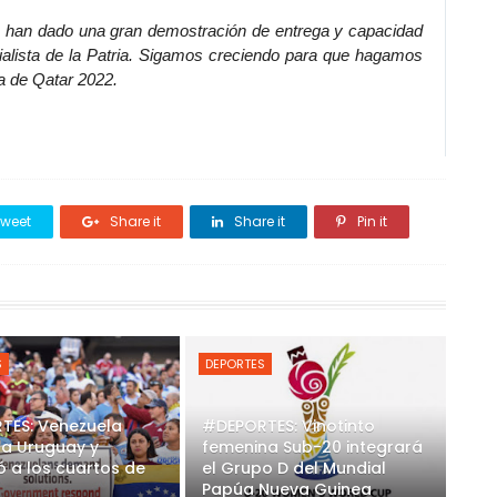
to, han dado una gran demostración de entrega y capacidad 
ialista de la Patria. Sigamos creciendo para que hagamos 
ta de Qatar 2022.
weet
Share it
Share it
Pin it
S
DEPORTES
TES: Venezuela
#DEPORTES: Vinotinto
 a Uruguay y
femenina Sub-20 integrará
có a los cuartos de
el Grupo D del Mundial
Papúa Nueva Guinea