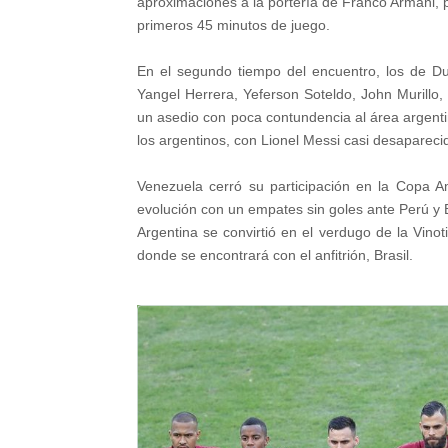
aproximaciones a la portería de Franco Armani, p
primeros 45 minutos de juego.
En el segundo tiempo del encuentro, los de D
Yangel Herrera, Yeferson Soteldo, John Murillo,
un asedio con poca contundencia al área argent
los argentinos, con Lionel Messi casi desaparecid
Venezuela cerró su participación en la Copa 
evolución con un empates sin goles ante Perú y Br
Argentina se convirtió en el verdugo de la Vinot
donde se encontrará con el anfitrión, Brasil.
V
e
r
i
m
a