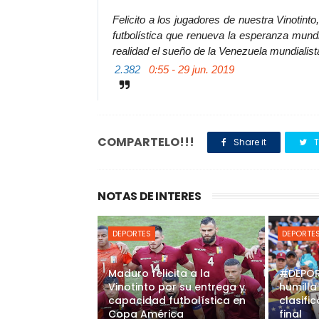
Felicito a los jugadores de nuestra Vinotin
futbolística que renueva la esperanza mund
realidad el sueño de la Venezuela mundialis
2.382
0:55 - 29 jun. 2019
COMPARTELO!!!
Share it
T
NOTAS DE INTERES
DEPORTES
DEPORTE
Maduro felicita a la
#DEPOR
Vinotinto por su entrega y
humilla
capacidad futbolística en
clasifi
Copa América
final