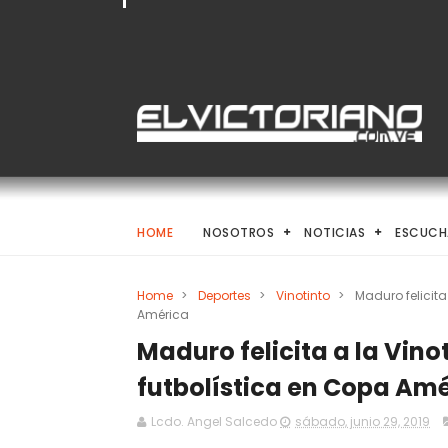
HOME
NOSOTROS
NOTICIAS
ESCUCH
Home
>
Deportes
>
Vinotinto
>
Maduro felicita
América
Maduro felicita a la Vin
futbolística en Copa Am
Lcdo. Angel Salcedo
sábado, junio 29, 2019