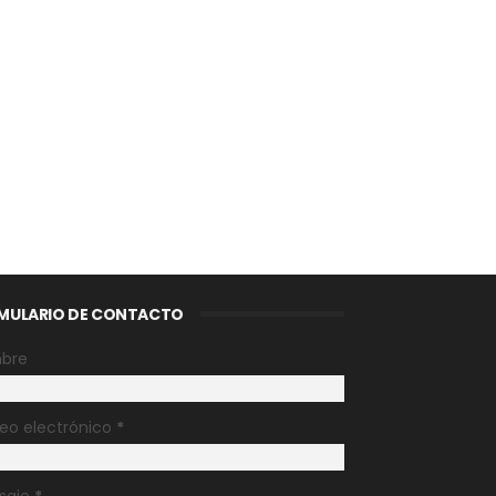
MULARIO DE CONTACTO
bre
eo electrónico
*
saje
*