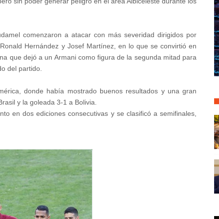
ero sin poder generar peligro en el área Albiceleste durante los
udamel comenzaron a atacar con más severidad dirigidos por
 Ronald Hernández y Josef Martínez, en lo que se convirtió en
ina que dejó a un Armani como figura de la segunda mitad para
o del partido.
América, donde había mostrado buenos resultados y una gran
asil y la goleada 3-1 a Bolivia.
into en dos ediciones consecutivas y se clasificó a semifinales,