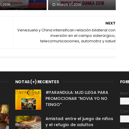
0, 2016
March 17, 2016
NEXT
Venezuela y China intensifican relación bilateral con
inversión en el campo siderúrgico,
telecomunicaciones, automotriz y salud
NOTAS (+) RECIENTES
FOR
#FARANDULA: MJD LLEGA PARA
Nom
PROMOCIONAR “NOVIA YO NO
TENGO”
Corr
Amistad: entre el juego de niños
y el refugio de adultos
Men