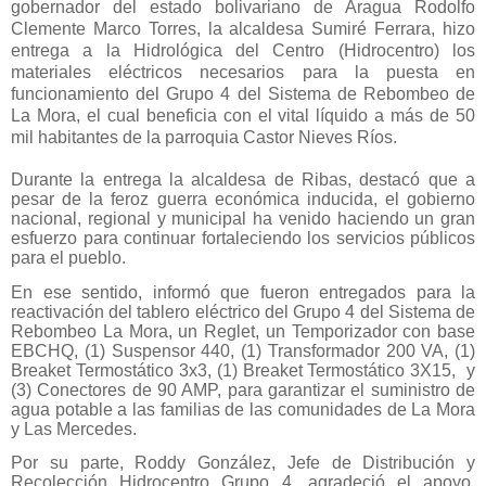
gobernador del estado bolivariano de Aragua Rodolfo
Clemente Marco Torres, la alcaldesa Sumiré Ferrara, hizo
entrega a la Hidrológica del Centro (Hidrocentro) los
materiales eléctricos necesarios para la puesta en
funcionamiento del Grupo 4 del Sistema de Rebombeo de
La Mora, el cual beneficia con el vital líquido a más de 50
mil habitantes de la parroquia Castor Nieves Ríos.
Durante la entrega la alcaldesa de Ribas, destacó que a
pesar de la feroz guerra económica inducida, el gobierno
nacional, regional y municipal ha venido haciendo un gran
esfuerzo para continuar fortaleciendo los servicios públicos
para el pueblo.
En ese sentido, informó que fueron entregados para la
reactivación del tablero eléctrico del Grupo 4 del Sistema de
Rebombeo La Mora, un Reglet, un Temporizador con base
EBCHQ, (1) Suspensor 440, (1) Transformador 200 VA, (1)
Breaket Termostático 3x3, (1) Breaket Termostático 3X15, y
(3) Conectores de 90 AMP, para garantizar el suministro de
agua potable a las familias de las comunidades de La Mora
y Las Mercedes.
Por su parte, Roddy González, Jefe de Distribución y
Recolección Hidrocentro Grupo 4, agradeció el apoyo