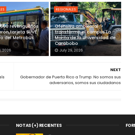
LES
REGIONALES
 600 revengueños
Ofensiva ambiental
eron tarjeta SUVE
transforma el campus La
so del Metrobús
Morita de la Universidad de
Carabobo
9, 2026
July 29, 2026
NEXT
aís
Gobernador de Puerto Rico a Trump: No somos sus
adversarios, somos sus ciudadanos
NOTAS (+) RECIENTES
FOR