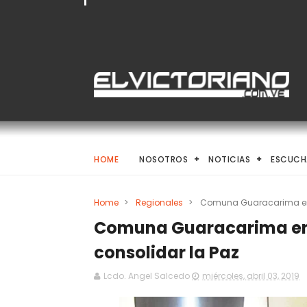
HOME
NOSOTROS
NOTICIAS
ESCUCH
Home
>
Regionales
>
Comuna Guaracarima en F
Comuna Guaracarima en 
consolidar la Paz
Lcdo. Angel Salcedo
miércoles, abril 03, 2019