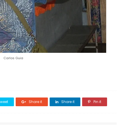
Carlos Guia
weet
Share it
Share it
Pin it