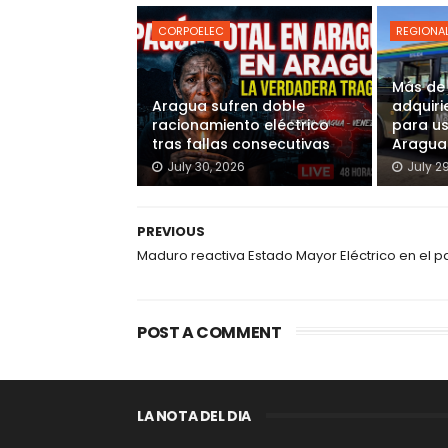
CORPOELEC
REGIONA
Más de
Aragua sufren doble
adquiri
racionamiento eléctrico
para u
tras fallas consecutivas
Aragua
July 30, 2026
July 2
PREVIOUS
Maduro reactiva Estado Mayor Eléctrico en el p
POST A COMMENT
LA NOTA DEL DIA