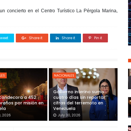
un concierto en el Centro Turístico La Pérgola Marina,
weet
Share it
Share it
Pin it
LES
NACIONALES
Gobierno interino suma
 condecora a 452
cuatro días sin reportar
reños por misión en
cifras del terremoto en
ela
Venezuela
0, 2026
July 30, 2026