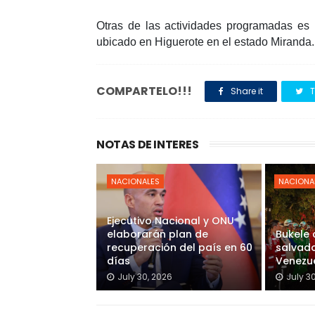
Otras de las actividades programadas es 
ubicado en Higuerote en el estado Miranda.
COMPARTELO!!!
Share it
T
NOTAS DE INTERES
NACIONALES
NACIONA
Ejecutivo Nacional y ONU
elaborarán plan de
Bukele
recuperación del país en 60
salvado
días
Venezu
July 30, 2026
July 3