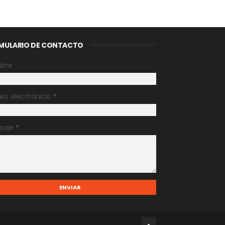
MULARIO DE CONTACTO
bre
eo electrónico
*
saje
*