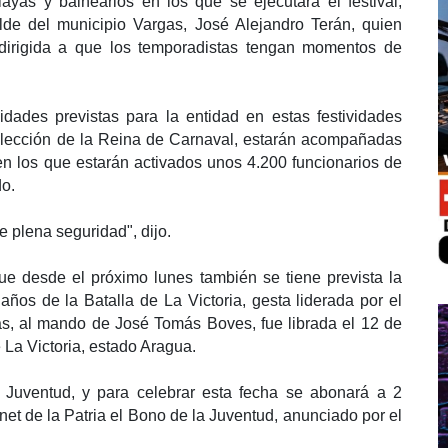
ayas y balnearios en los que se ejecutará el festival,
lde del municipio Vargas, José Alejandro Terán, quien
a dirigida a que los temporadistas tengan momentos de
vidades previstas para la entidad en estas festividades
elección de la Reina de Carnaval, estarán acompañadas
en los que estarán activados unos 4.200 funcionarios de
do.
e plena seguridad", dijo.
 que desde el próximo lunes también se tiene prevista la
ños de la Batalla de La Victoria, gesta liderada por el
stas, al mando de José Tomás Boves, fue librada el 12 de
 La Victoria, estado Aragua.
 Juventud, y para celebrar esta fecha se abonará a 2
net de la Patria el Bono de la Juventud, anunciado por el