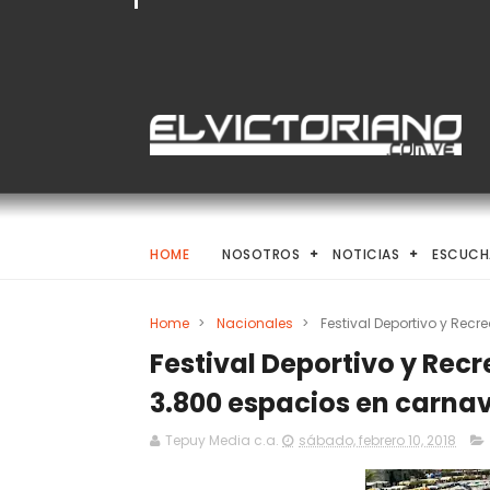
HOME
NOSOTROS
NOTICIAS
ESCUCH
Home
>
Nacionales
>
Festival Deportivo y Rec
Festival Deportivo y Rec
3.800 espacios en carna
Tepuy Media c.a.
sábado, febrero 10, 2018