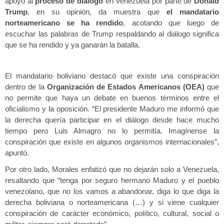
apoyo al
proceso de diálogo
en Venezuela por parte de
Donald
Trump
, en su opinión, da muestra que
el mandatario
norteamericano se ha rendido
, acotando que luego de
escuchar las palabras de Trump respaldando al diálogo significa
que se ha rendido y ya ganarán la batalla.
El mandatario boliviano destacó que existe una conspiración
dentro de la
Organización de Estados Americanos (OEA)
que
no permite que haya un debate en buenos términos entre el
oficialismo y la oposición. “El presidente Maduro me informó que
la derecha quería participar en el diálogo desde hace mucho
tiempo pero Luis Almagro no lo permitía. Imagínense la
conspiración que existe en algunos organismos internacionales”,
apuntó.
Por otro lado, Morales enfatizó que no dejarán solo a Venezuela,
resaltando que “tenga por seguro hermano Maduro y el pueblo
venezolano, que no los vamos a abandonar, diga lo que diga la
derecha boliviana o norteamericana (…) y si viene cualquier
conspiración de carácter económico, político, cultural, social o