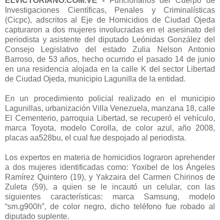
ELVICTORIANO.COM.VE -
Funcionarios del Cuerpo de
Investigaciones Científicas, Penales y Criminalísticas
(Cicpc), adscritos al Eje de Homicidios de Ciudad Ojeda
capturaron a dos mujeres involucradas en el asesinato del
periodista y asistente del diputado Leónidas González del
Consejo Legislativo del estado Zulia Nelson Antonio
Barroso, de 53 años, hecho ocurrido el pasado 14 de junio
en una residencia alojada en la calle K del sector Libertad
de Ciudad Ojeda, municipio Lagunilla de la entidad.
En un procedimiento policial realizado en el municipio
Lagunillas, urbanización Villa Venezuela, manzana 18, calle
El Cementerio, parroquia Libertad, se recuperó el vehículo,
marca Toyota, modelo Corolla, de color azul, año 2008,
placas aa528bu, el cual fue despojado al periodista.
Los expertos en materia de homicidios lograron aprehender
a dos mujeres identificadas como: Yoxibel de los Ángeles
Ramírez Quintero (19), y Yakzaira del Carmen Chirinos de
Zuleta (59), a quien se le incautó un celular, con las
siguientes características: marca Samsung, modelo
“sm.g900h”, de color negro, dicho teléfono fue robado al
diputado suplente.