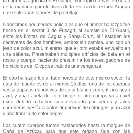
la carretera agrícola de El Guaril, municipio Lamas, en horas
de la mañana, por efectivos de la Policía del estado Aragua
que realizaban labores de patrullaje.
Conocimos por medios policiales que el primer hallazgo fue
hecho en el sector 3 de Fusagri, al sureste de El Guaril,
entre los límites de Cagua y Santa Cruz, allí estaban los
cadáveres de dos hombres, ambos sin camisa, uno con un
jean de color azul, mientras que el otro estaba envuelto en
una sábana. Presentaban múltiples orificios de bala en el
rostro y cuerpo, haciendo presumir a los investigadores de
homicidios del Cicpc se trató de una venganza.
El otro hallazgo fue al lado noreste de este mismo sector, la
data de muerte es de al menos 15 días, uno de los cuerpos
vestía zapatos deportivos de color blanco con orificios, jean
azul, y una franela de color beige, el otro cuerpo ya a nivel
oseo debido a haber sido devorado por perros y aves
carroñeras, vestía zapatos deportivos de color gris, jean azul
y una franela de color negro.
Los cuatro cuerpos fueron trasladados hasta la morgue de
Caña de Azúcar, para que este órgano siga con las