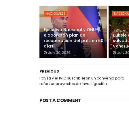
NACIONALES
NACIONA
Ejecutivo Nacional y ONU
elaborarán plan de
Bukele
recuperación del país en 60
salvado
días
Venezu
July 30, 2026
July 3
PREVIOUS
Pdvsa y el IVIC suscribieron un convenio para
reforzar proyectos de investigación
POST A COMMENT