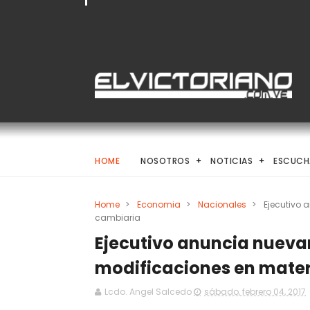
HOME
NOSOTROS
NOTICIAS
ESCUCH
Home
>
Economia
>
Nacionales
>
Ejecutivo
cambiaria
Ejecutivo anuncia nuev
modificaciones en mate
Lcdo. Angel Salcedo
sábado, febrero 04, 2017