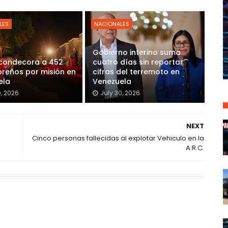
LES
NACIONALES
Gobierno interino suma
 condecora a 452
cuatro días sin reportar
reños por misión en
cifras del terremoto en
ela
Venezuela
0, 2026
July 30, 2026
NEXT
Cinco personas fallecidas al explotar Vehiculo en la
A.R.C.