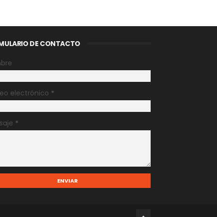
MULARIO DE CONTACTO
bre
eo electrónico
*
saje
*