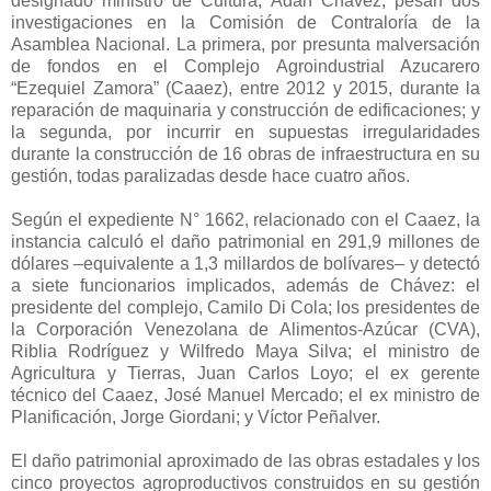
designado ministro de Cultura, Adán Chávez, pesan dos
investigaciones en la Comisión de Contraloría de la
Asamblea Nacional. La primera, por presunta malversación
de fondos en el Complejo Agroindustrial Azucarero
“Ezequiel Zamora” (Caaez), entre 2012 y 2015, durante la
reparación de maquinaria y construcción de edificaciones; y
la segunda, por incurrir en supuestas irregularidades
durante la construcción de 16 obras de infraestructura en su
gestión, todas paralizadas desde hace cuatro años.
Según el expediente N° 1662, relacionado con el Caaez, la
instancia calculó el daño patrimonial en 291,9 millones de
dólares –equivalente a 1,3 millardos de bolívares– y detectó
a siete funcionarios implicados, además de Chávez: el
presidente del complejo, Camilo Di Cola; los presidentes de
la Corporación Venezolana de Alimentos-Azúcar (CVA),
Riblia Rodríguez y Wilfredo Maya Silva; el ministro de
Agricultura y Tierras, Juan Carlos Loyo; el ex gerente
técnico del Caaez, José Manuel Mercado; el ex ministro de
Planificación, Jorge Giordani; y Víctor Peñalver.
El daño patrimonial aproximado de las obras estadales y los
cinco proyectos agroproductivos construidos en su gestión