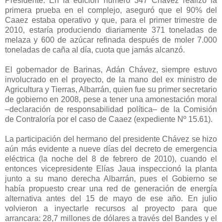
Presidente. En la edición número 347 Chávez realizó la
primera prueba en el complejo, aseguró que el 90% del
Caaez estaba operativo y que, para el primer trimestre de
2010, estaría produciendo diariamente 371 toneladas de
melaza y 600 de azúcar refinada después de moler 7.000
toneladas de caña al día, cuota que jamás alcanzó.
El gobernador de Barinas, Adán Chávez, siempre estuvo
involucrado en el proyecto, de la mano del ex ministro de
Agricultura y Tierras, Albarrán, quien fue su primer secretario
de gobierno en 2008, pese a tener una amonestación moral
–declaración de responsabilidad política– de la Comisión
de Contraloría por el caso de Caaez (expediente Nº 15.61).
La participación del hermano del presidente Chávez se hizo
aún más evidente a nueve días del decreto de emergencia
eléctrica (la noche del 8 de febrero de 2010), cuando el
entonces vicepresidente Elías Jaua inspeccionó la planta
junto a su mano derecha Albarrán, pues el Gobierno se
había propuesto crear una red de generación de energía
alternativa antes del 15 de mayo de ese año. En julio
volvieron a inyectarle recursos al proyecto para que
arrancara: 28,7 millones de dólares a través del Bandes y el