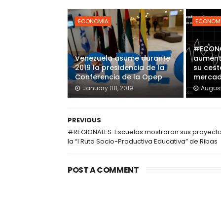
ECONOMIA
ECONOM
#ECONO
Venezuela asume durante
aument
2019 la presidencia de la
su cest
Conferencia de la Opep
mercad
January 08, 2019
August
PREVIOUS
#REGIONALES: Escuelas mostraron sus proyect
la “I Ruta Socio-Productiva Educativa” de Ribas
POST A COMMENT