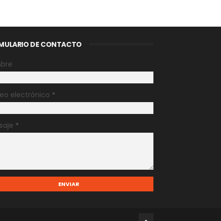
MULARIO DE CONTACTO
bre
eo electrónico
*
saje
*