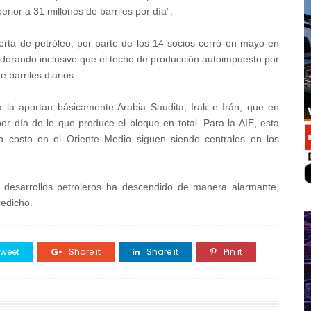
erior a 31 millones de barriles por día”.
erta de petróleo, por parte de los 14 socios cerró en mayo en
siderando inclusive que el techo de producción autoimpuesto por
e barriles diarios.
a la aportan básicamente Arabia Saudita, Irak e Irán, que en
r día de lo que produce el bloque en total. Para la AIE, esta
jo costo en el Oriente Medio siguen siendo centrales en los
 desarrollos petroleros ha descendido de manera alarmante,
redicho.
weet
Share it
Share it
Pin it