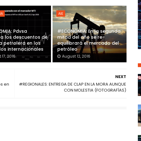
IA
AIE
MIA: Pdvsa
#ECONOMIA: En la segunda
a los descuentos de
mitad del año se re-
a petrolera en los
equilibrará el mercado del
os internacionales
petróleo
 17, 2016
August 12, 2016
NEXT
os en
#REGIONALES: ENTREGA DE CLAP EN LA MORA AUNQUE
CON MOLESTIA (FOTOGRAFÍAS)