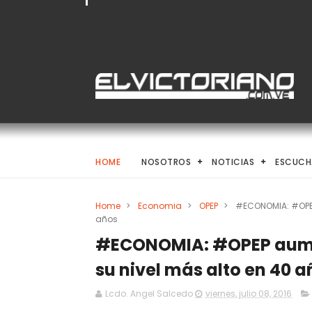
HOME
NOSOTROS
NOTICIAS
ESCUCH
Home
>
Economia
>
OPEP
>
#ECONOMIA: #OPEP 
años
#ECONOMIA: #OPEP aumen
su nivel más alto en 40 a
Lcdo. Angel Salcedo
viernes, julio 08, 2016