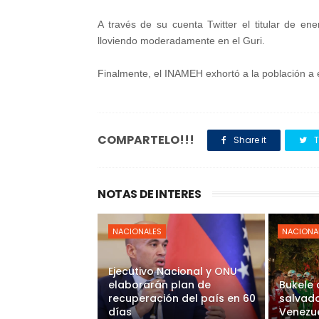
A través de su cuenta Twitter el titular de e
lloviendo moderadamente en el Guri.
Finalmente, el INAMEH exhortó a la población a 
COMPARTELO!!!
Share it
T
NOTAS DE INTERES
NACIONALES
NACIONA
Ejecutivo Nacional y ONU
elaborarán plan de
Bukele
recuperación del país en 60
salvado
días
Venezu