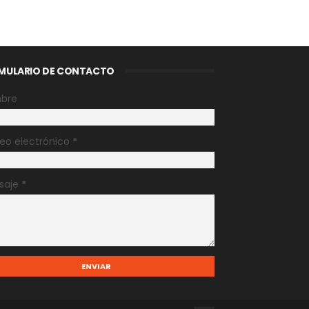
MULARIO DE CONTACTO
bre
eo electrónico
*
saje
*