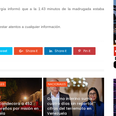
nergía informó que a la 1:43 minutos de la madrugada estaba
estar atentos a cualquier información.
weet
Share it
Share it
Pin it
LES
NACIONALES
Gobierno interino suma
 condecora a 452
cuatro días sin reportar
reños por misión en
cifras del terremoto en
ela
Venezuela