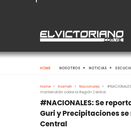
HOME
NOSOTROS
NOTICIAS
ESCUCH
Home
>
Inameh
>
Nacionales
>
#NACIONALES: 
mantendrán sobre la Región Central
#NACIONALES: Se reporta
Guri y Precipitaciones s
Central