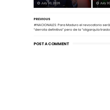
July 30, 2026
July 3
PREVIOUS
#NACIONALES: Para Maduro el revocatorio será
“derrota definitiva” pero de la “oligarquía traid
POST A COMMENT