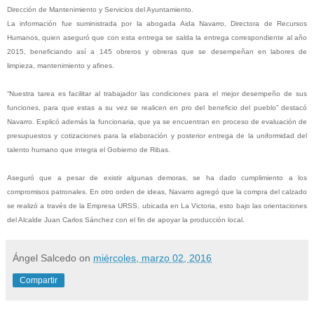
Dirección de Mantenimiento y Servicios del Ayuntamiento.
La información fue suministrada por la abogada Aida Navarro, Directora de Recursos
Humanos, quien aseguró que con esta entrega se salda la entrega correspondiente al año
2015, beneficiando así a 145 obreros y obreras que se desempeñan en labores de
limpieza, mantenimiento y afines.
“Nuestra tarea es facilitar al trabajador las condiciones para el mejor desempeño de sus
funciones, para que estas a su vez se realicen en pro del beneficio del pueblo” destacó
Navarro. Explicó además la funcionaria, que ya se encuentran en proceso de evaluación de
presupuestos y cotizaciones para la elaboración y posterior entrega de la uniformidad del
talento humano que integra el Gobierno de Ribas.
Aseguró que a pesar de existir algunas demoras, se ha dado cumplimiento a los
compromisos patronales. En otro orden de ideas, Navarro agregó que la compra del calzado
se realizó a través de la Empresa URSS, ubicada en La Victoria, esto bajo las orientaciones
del Alcalde Juan Carlos Sánchez con el fin de apoyar la producción local.
Ángel Salcedo
on
miércoles, marzo 02, 2016
Compartir