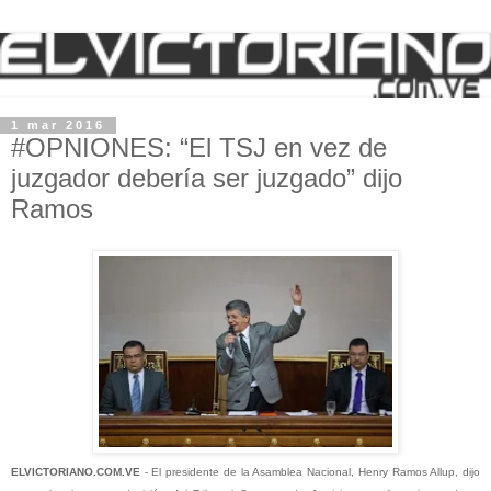
1 mar 2016
#OPNIONES: “El TSJ en vez de
juzgador debería ser juzgado” dijo
Ramos
ELVICTORIANO.COM.VE
- El presidente de la Asamblea Nacional, Henry Ramos Allup, dijo