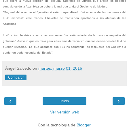
que sobre la nueva decisión del Tribunal Supremo de Justicia que afecta los poderes
contralores de la Asamblea se debe a lo mal que anda el Gobierno de Maduro.
“Muy mal debe andar el Ejecutivo si están dependiendo únicamente de las decisiones del
TSJ”, manifestó este martes.
Chavistas se mantienen apostados a las afueras de las
Asamblea
Instó a los chavistas a ver a las encuestas, “se está reduciendo la base de respaldo del
gobierno”.
Aseveró que es malo para el sistema democrático que las decisiones del TSJ no
puedan revisarse. “Lo que acontece con TSJ no sorprende, es respuesta del Gobierno a
perder un poder esencial del Estado”.
Ángel Salcedo
on
martes, marzo 01, 2016
Compartir
‹
›
Inicio
Ver versión web
Con la tecnología de
Blogger
.