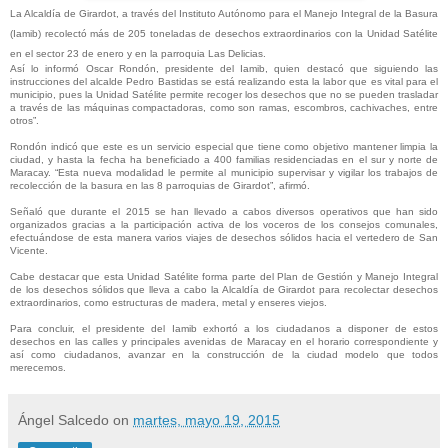
La Alcaldía de Girardot, a través del Instituto Autónomo para el Manejo Integral de la Basura
(Iamib) recolectó más de 205 toneladas de desechos extraordinarios con la Unidad Satélite
en el sector 23 de enero y en la parroquia Las Delicias.
Así lo informó Oscar Rondón, presidente del Iamib, quien destacó que siguiendo las
instrucciones del alcalde Pedro Bastidas se está realizando esta la labor que es vital para el
municipio, pues la Unidad Satélite permite recoger los desechos que no se pueden trasladar
a través de las máquinas compactadoras, como son ramas, escombros, cachivaches, entre
otros”.
Rondón indicó que este es un servicio especial que tiene como objetivo mantener limpia la
ciudad, y hasta la fecha ha beneficiado a 400 familias residenciadas en el sur y norte de
Maracay. “Esta nueva modalidad le permite al municipio supervisar y vigilar los trabajos de
recolección de la basura en las 8 parroquias de Girardot”, afirmó.
Señaló que durante el 2015 se han llevado a cabos diversos operativos que han sido
organizados gracias a la participación activa de los voceros de los consejos comunales,
efectuándose de esta manera varios viajes de desechos sólidos hacia el vertedero de San
Vicente.
Cabe destacar que esta Unidad Satélite forma parte del Plan de Gestión y Manejo Integral
de los desechos sólidos que lleva a cabo la Alcaldía de Girardot para recolectar desechos
extraordinarios, como estructuras de madera, metal y enseres viejos.
Para concluir, el presidente del Iamib exhortó a los ciudadanos a disponer de estos
desechos en las calles y principales avenidas de Maracay en el horario correspondiente y
así como ciudadanos, avanzar en la construcción de la ciudad modelo que todos
merecemos.
Ángel Salcedo
on
martes, mayo 19, 2015