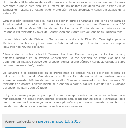
Un total de 730 toneladas de asfalto han sido colocadas en el municipio Francisco Linares
Alcántara durante este año, en el marco de las políticas de gobierno del alcalde Alexis
Zamora en materia de recuperación y atención de las avenidas y calles principales de la
jurisdicción.
Esta atención corresponde a la I fase del Plan Integral de Asfaltado que tiene una meta de
3 mil toneladas a colocar. Se han abordado sectores como Los Próceres con 200
toneladas, 18 de Mayo 200 toneladas, La Avanzada 110 toneladas, el distribuidor de
Parapara l80 toneladas y avenida Constitución con Santa Rita 40 toneladas –primera fase-.
Lisbeth Nieto jefa de Vialidad y Transporte, adscrita a la Dirección Estratégica para la
Gestión de Planificación y Ordenamiento Urbano, informó que el monto de inversión supera
los 2 millones 700 mil bolívares.
“Hemos atendidos las calles El Carmen, Tío José, Bolívar, principal de La Avanzada y
estamos iniciando en la avenida Constitución. La recuperación de estas vías nos ha
generado un impacto positivo con el sector del transporte público y conductores que a diario
recorren nuestras vías”, detalló.
De acuerdo a lo establecido en el cronograma de trabajo, ya se dio inicio al plan de
asfaltado en la avenida Constitución con Santa Rita, donde se tiene previsto colocar
aproximadamente 140 toneladas de asfalto. “Hemos comenzado con las primeras 40
toneladas de asfalto, posteriormente se atenderá la calle Autopista, avenida Cien y Orinoco
del sector Morita II”, agregó Nieto.
El Ejecutivo municipal preocupado por las carencias que existen en materia de vialidad en la
municipalidad, ha girado instrucciones precisas para recuperar las calles y avenidas, esto
con el interés de ir construyendo un municipio más organizado y humanizado rumbo a la
construcción de la ciudad que todos los linarenses merecen.
Ángel Salcedo
on
jueves, marzo 19, 2015