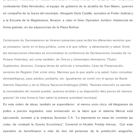
combatiente Elda Hernández, el equipo de gobierno de la alcaldía de San Mateo, quienes
en compañía de la Jueza del municipio, Abogado Doris Castillo, aunados al Poder Judicial y
a la Escuela de la Magistratura, llevaron a cabo el Gran Operativo Jurídico- Asistencial de
forma gratuita, en las adyacencias de la Plaza Bolívar.
Centenares de Sanmateanos se hicieron presentes para recibir los diferentes servicios que
se prestaron, tanto en el área jurídica, como a lo que refiere a alimentación y salud. Entre
las transacciones ofrecidas se encontraban la conferencia de Declaraciones Juradas de no
Poseer Viviendas, así como también, de Únicos y Universales Herederos; Títulos
Supletorios, divorcios, Compra-Venta de vehículo e inmuebles, Cese de Presentación,
servicios de Registro Civil, entre otros. Mientras que lo que atañe a la salud, hubo consultas
dermatológicas, para adultos, pediatría, etc. Igualmente se contó con el apoyo de Barrio
Adentro Deportivo y de la Oficina Nacional Antidrogas (ONA). “Nuestra intención es atender
la necesidades de nuestro pueblo, quienes tendrán a su disposición diez jueces de manera
gratuita” de esta forma lo hizo saber la primera autoridad municipal.
En este orden de ideas, también se expendieron al menos unos cinco mil kilogramos de
pollos a precios regulados, esto enmarcado en la labor que el sistema Mercal está
ejecutando, sumado a la empresa Seravian C.A. “Lo importante es tratar de controlar las
colas, de combatir la Guerra Económica”, Comentó el Alcalde Freddy Arenas. Con este
operativo se beneficiaron a más de dos mil personas de la jurisdicción aragüeña,