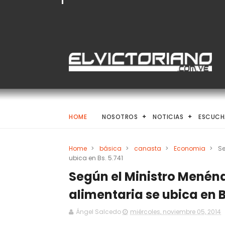
HOME
NOSOTROS
NOTICIAS
ESCUCH
Home
>
básica
>
canasta
>
Economia
>
Se
ubica en Bs. 5.741
Según el Ministro Menén
alimentaria se ubica en B
Ángel Salcedo
miércoles, noviembre 05, 2014