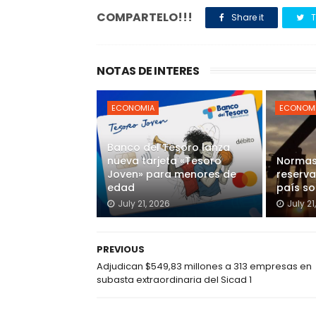
COMPARTELO!!!
Share it
T
NOTAS DE INTERES
ECONOMIA
ECONOM
Banco del Tesoro lanza
nueva tarjeta «Tesoro
Normas
Joven» para menores de
reserva
edad
país s
July 21, 2026
July 21
PREVIOUS
Adjudican $549,83 millones a 313 empresas en
subasta extraordinaria del Sicad 1