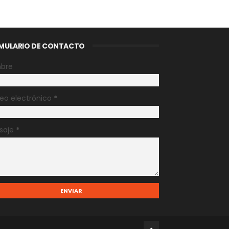
MULARIO DE CONTACTO
bre
eo electrónico
*
saje
*