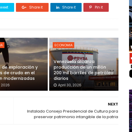
weet
Share it
Share it
Pin it
IA
ECONOMIA
Venezuela alcanza
 de exploración y
producción de un millón
s de crudo en el
200 mil barriles de petróleo
on modernizadas
diarios
, 2026
April 30, 2026
NEXT
Instalado Consejo Presidencial de Cultura para
preservar patrimonio intangible de la patria