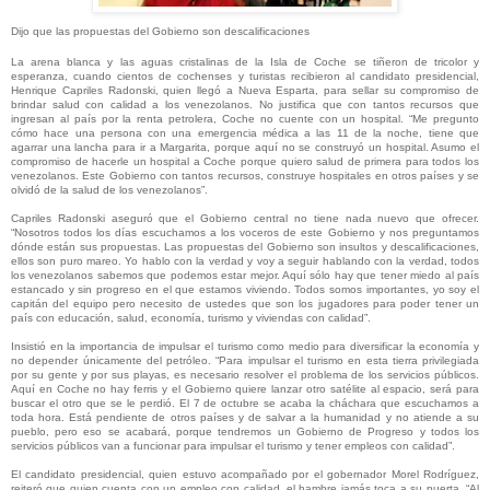
Dijo que las propuestas del Gobierno son descalificaciones
La arena blanca y las aguas cristalinas de la Isla de Coche se tiñeron de tricolor y
esperanza, cuando cientos de cochenses y turistas recibieron al candidato presidencial,
Henrique Capriles Radonski, quien llegó a Nueva Esparta, para sellar su compromiso de
brindar salud con calidad a los venezolanos. No justifica que con tantos recursos que
ingresan al país por la renta petrolera, Coche no cuente con un hospital. “Me pregunto
cómo hace una persona con una emergencia médica a las 11 de la noche, tiene que
agarrar una lancha para ir a Margarita, porque aquí no se construyó un hospital. Asumo el
compromiso de hacerle un hospital a Coche porque quiero salud de primera para todos los
venezolanos. Este Gobierno con tantos recursos, construye hospitales en otros países y se
olvidó de la salud de los venezolanos”.
Capriles Radonski aseguró que el Gobierno central no tiene nada nuevo que ofrecer.
“Nosotros todos los días escuchamos a los voceros de este Gobierno y nos preguntamos
dónde están sus propuestas. Las propuestas del Gobierno son insultos y descalificaciones,
ellos son puro mareo. Yo hablo con la verdad y voy a seguir hablando con la verdad, todos
los venezolanos sabemos que podemos estar mejor. Aquí sólo hay que tener miedo al país
estancado y sin progreso en el que estamos viviendo. Todos somos importantes, yo soy el
capitán del equipo pero necesito de ustedes que son los jugadores para poder tener un
país con educación, salud, economía, turismo y viviendas con calidad”.
Insistió en la importancia de impulsar el turismo como medio para diversificar la economía y
no depender únicamente del petróleo. “Para impulsar el turismo en esta tierra privilegiada
por su gente y por sus playas, es necesario resolver el problema de los servicios públicos.
Aquí en Coche no hay ferris y el Gobierno quiere lanzar otro satélite al espacio, será para
buscar el otro que se le perdió. El 7 de octubre se acaba la cháchara que escuchamos a
toda hora. Está pendiente de otros países y de salvar a la humanidad y no atiende a su
pueblo, pero eso se acabará, porque tendremos un Gobierno de Progreso y todos los
servicios públicos van a funcionar para impulsar el turismo y tener empleos con calidad”.
El candidato presidencial, quien estuvo acompañado por el gobernador Morel Rodríguez,
reiteró que quien cuenta con un empleo con calidad, el hambre jamás toca a su puerta. “Al