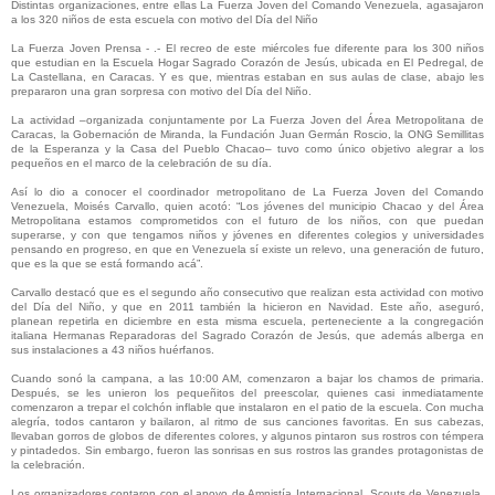
Distintas organizaciones, entre ellas La Fuerza Joven del Comando Venezuela, agasajaron
a los 320 niños de esta escuela con motivo del Día del Niño
La Fuerza Joven Prensa - .- El recreo de este miércoles fue diferente para los 300 niños
que estudian en la Escuela Hogar Sagrado Corazón de Jesús, ubicada en El Pedregal, de
La Castellana, en Caracas. Y es que, mientras estaban en sus aulas de clase, abajo les
prepararon una gran sorpresa con motivo del Día del Niño.
La actividad –organizada conjuntamente por La Fuerza Joven del Área Metropolitana de
Caracas, la Gobernación de Miranda, la Fundación Juan Germán Roscio, la ONG Semillitas
de la Esperanza y la Casa del Pueblo Chacao– tuvo como único objetivo alegrar a los
pequeños en el marco de la celebración de su día.
Así lo dio a conocer el coordinador metropolitano de La Fuerza Joven del Comando
Venezuela, Moisés Carvallo, quien acotó: “Los jóvenes del municipio Chacao y del Área
Metropolitana estamos comprometidos con el futuro de los niños, con que puedan
superarse, y con que tengamos niños y jóvenes en diferentes colegios y universidades
pensando en progreso, en que en Venezuela sí existe un relevo, una generación de futuro,
que es la que se está formando acá”.
Carvallo destacó que es el segundo año consecutivo que realizan esta actividad con motivo
del Día del Niño, y que en 2011 también la hicieron en Navidad. Este año, aseguró,
planean repetirla en diciembre en esta misma escuela, perteneciente a la congregación
italiana Hermanas Reparadoras del Sagrado Corazón de Jesús, que además alberga en
sus instalaciones a 43 niños huérfanos.
Cuando sonó la campana, a las 10:00 AM, comenzaron a bajar los chamos de primaria.
Después, se les unieron los pequeñitos del preescolar, quienes casi inmediatamente
comenzaron a trepar el colchón inflable que instalaron en el patio de la escuela. Con mucha
alegría, todos cantaron y bailaron, al ritmo de sus canciones favoritas. En sus cabezas,
llevaban gorros de globos de diferentes colores, y algunos pintaron sus rostros con témpera
y pintadedos. Sin embargo, fueron las sonrisas en sus rostros las grandes protagonistas de
la celebración.
Los organizadores contaron con el apoyo de Amnistía Internacional, Scouts de Venezuela,