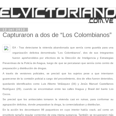
12 jul 2012
Capturaron a dos de “Los Colombianos”
EA - Tras detectarse la vivienda abandonada que servía como guarida para una
organización delictiva denominada “Los Colombianos”, dos de sus integrantes
fueron aprehendidos por efectivos de la Dirección de Inteligencia y Estrategias
Preventivas de la Policía de Aragua, luego de que se percataran que servía como centro de
preparación y distribución de drogas.
A través de versiones policiales, se precisó que los sujetos pese a que intentaron
guarecerse de la comisión policial a cargo del procedimiento, dos de ellos fueron detenidos,
quedando identificados como Luis Alberto Velásquez (34) y Jesús Manuel Castellanos
Rodríguez (26), cuando se encontraban entre las calles Aragua y Brasil del barrio Los
Cocos.
Se precisó que los antisociales tomaron la vivienda casi en ruinas, para conformar su
agrupación delictiva, donde preparaban la droga, la comercializaban y distribuían.
En la acción les decomisaron 98 paqueticos en cuyo interior había crack, así como un
envoltorio tamaño regular contentivo de esta misma sustancia. También se recuperaron más