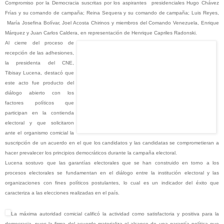
Compromiso por la Democracia suscritas por los aspirantes presidenciales Hugo Chávez
Frías y su comando de campaña; Reina Sequera y su comando de campaña; Luis Reyes,
María Josefina Bolívar, Joel Acosta Chirinos y miembros del Comando Venezuela, Enrique
Márquez y Juan Carlos Caldera, en representación de Henrique Capriles Radonski.
Al cierre del proceso de
recepción de las adhesiones,
la presidenta del CNE,
Tibisay Lucena, destacó que
este acto fue producto del
diálogo abierto con los
factores políticos que
participan en la contienda
electoral y que solicitaron
ante el organismo comicial la
suscripción de un acuerdo en el que los candidatos y las candidatas se comprometieran a
hacer prevalecer los principios democráticos durante la campaña electoral.
Lucena sostuvo que las garantías electorales que se han construido en torno a los
procesos electorales se fundamentan en el diálogo entre la institución electoral y las
organizaciones con fines políticos postulantes, lo cual es un indicador del éxito que
caracteriza a las elecciones realizadas en el país.
La máxima autoridad comicial calificó la actividad como satisfactoria y positiva para la
democracia, pues la firma del acuerdo materializa el alcance de una garantía política que