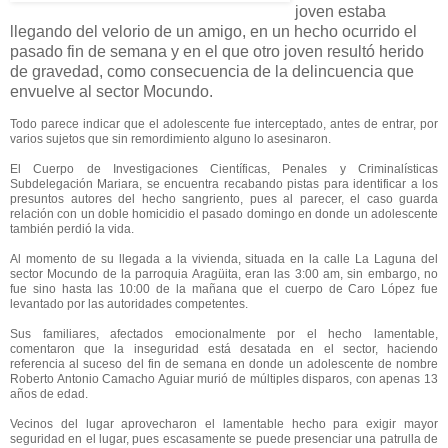
joven estaba
llegando del velorio de un amigo, en un hecho ocurrido el
pasado fin de semana y en el que otro joven resultó herido
de gravedad, como consecuencia de la delincuencia que
envuelve al sector Mocundo.
Todo parece indicar que el adolescente fue interceptado, antes de entrar, por
varios sujetos que sin remordimiento alguno lo asesinaron.
El Cuerpo de Investigaciones Científicas, Penales y Criminalísticas
Subdelegación Mariara, se encuentra recabando pistas para identificar a los
presuntos autores del hecho sangriento, pues al parecer, el caso guarda
relación con un doble homicidio el pasado domingo en donde un adolescente
también perdió la vida.
Al momento de su llegada a la vivienda, situada en la calle La Laguna del
sector Mocundo de la parroquia Aragüita, eran las 3:00 am, sin embargo, no
fue sino hasta las 10:00 de la mañana que el cuerpo de Caro López fue
levantado por las autoridades competentes.
Sus familiares, afectados emocionalmente por el hecho lamentable,
comentaron que la inseguridad está desatada en el sector, haciendo
referencia al suceso del fin de semana en donde un adolescente de nombre
Roberto Antonio Camacho Aguiar murió de múltiples disparos, con apenas 13
años de edad.
Vecinos del lugar aprovecharon el lamentable hecho para exigir mayor
seguridad en el lugar, pues escasamente se puede presenciar una patrulla de